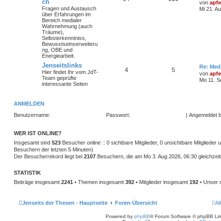
ch
von
apfe
Fragen und Austausch
Mi 21. A
über Erfahrungen im
Bereich medialer
Wahrnehmung (auch
Träume),
Selbsterkenntniss,
Bewusstseinserweiteru
ng, OBE und
Energiearbeit.
Jenseitslinks
Re: Med
4
5
Hier findet Ihr vom JdT-
von
apfe
Team geprüfte
Mo 11. S
interessante Seiten
ANMELDEN
Benutzername:
Passwort:
|
Angemeldet b
WER IST ONLINE?
Insgesamt sind
523
Besucher online :: 0 sichtbare Mitglieder, 0 unsichtbare Mitglieder
Besuchern der letzten 5 Minuten)
Der Besucherrekord liegt bei
2107
Besuchern, die am Mo 3. Aug 2026, 06:30 gleichzeiti
STATISTIK
Beiträge insgesamt
2241
• Themen insgesamt
392
• Mitglieder insgesamt
192
• Unser 
Jenseits der Thesen - Hauptseite
Foren-Übersicht
Al
Powered by
phpBB
® Forum Software © phpBB Lim