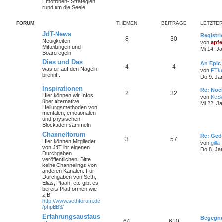
Emotionen- Strategien
rund um die Seele
FORUM
THEMEN
BEITRÄGE
LETZTER
JdT-News
Registri
8
30
Neuigkeiten,
von
apfe
Mitteilungen und
Mi 14. J
Boardregeln
Dies und Das
An Epic
4
4
was dir auf den Nägeln
von
FTk
brennt...
Do 9. Ja
Inspirationen
Re: Noc
2
32
Hier können wir Infos
von
KeS
über alternative
Mi 22. J
Heilungsmethoden von
mentalen, emotionalen
und physischen
Blockaden sammeln
Channelforum
Re: Ged
3
57
Hier können Mitglieder
von
gilla
von JdT ihr eigenen
Do 8. Ja
Durchgaben
veröffentlichen. Bitte
keine Channelings von
anderen Kanälen. Für
Durchgaben von Seth,
Elias, Ptaah, etc gibt es
bereits Plattformen wie
z.B
http://www.sethforum.de
/phpBB3/
Erfahrungsaustaus
Begegnu
64
610