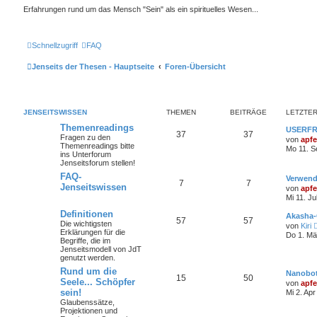
Erfahrungen rund um das Mensch "Sein" als ein spirituelles Wesen...
Schnellzugriff
FAQ
Jenseits der Thesen - Hauptseite
Foren-Übersicht
JENSEITSWISSEN
THEMEN
BEITRÄGE
LETZTER
Themenreadings
USERFRA
37
37
Fragen zu den
von
apfe
Themenreadings bitte
Mo 11. S
ins Unterforum
Jenseitsforum stellen!
FAQ-
Verwend
7
7
Jenseitswissen
von
apfe
Mi 11. Ju
Definitionen
Akasha-
57
57
Die wichtigsten
von
Kiri
Erklärungen für die
Do 1. Mä
Begriffe, die im
Jenseitsmodell von JdT
genutzt werden.
Rund um die
Nanobots
15
50
Seele... Schöpfer
von
apfe
sein!
Mi 2. Apr
Glaubenssätze,
Projektionen und