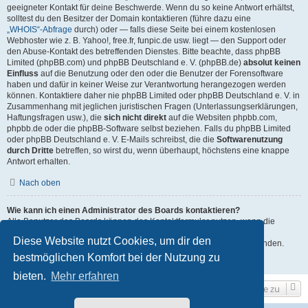
geeigneter Kontakt für deine Beschwerde. Wenn du so keine Antwort erhältst,
solltest du den Besitzer der Domain kontaktieren (führe dazu eine
„WHOIS“-Abfrage
durch) oder — falls diese Seite bei einem kostenlosen
Webhoster wie z. B. Yahoo!, free.fr, funpic.de usw. liegt — den Support oder
den Abuse-Kontakt des betreffenden Dienstes. Bitte beachte, dass phpBB
Limited (phpBB.com) und phpBB Deutschland e. V. (phpBB.de)
absolut keinen
Einfluss
auf die Benutzung oder den oder die Benutzer der Forensoftware
haben und dafür in keiner Weise zur Verantwortung herangezogen werden
können. Kontaktiere daher nie phpBB Limited oder phpBB Deutschland e. V. in
Zusammenhang mit jeglichen juristischen Fragen (Unterlassungserklärungen,
Haftungsfragen usw.), die
sich nicht direkt
auf die Websiten phpbb.com,
phpbb.de oder die phpBB-Software selbst beziehen. Falls du phpBB Limited
oder phpBB Deutschland e. V. E-Mails schreibst, die die
Softwarenutzung
durch Dritte
betreffen, so wirst du, wenn überhaupt, höchstens eine knappe
Antwort erhalten.
Nach oben
Wie kann ich einen Administrator des Boards kontaktieren?
Alle Benutzer des Boards können das Kontaktformular nutzen, wenn die
Funktion durch die Board-Administration aktiviert wurde.
Diese Website nutzt Cookies, um dir den
Mitglieder des Boards können zusätzlich den Link „Das Team“ verwenden.
bestmöglichen Komfort bei der Nutzung zu
Nach oben
bieten.
Mehr erfahren
Gehe zu