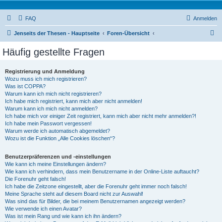
FAQ
Anmelden
S
Jenseits der Thesen - Hauptseite
Foren-Übersicht
u
Häufig gestellte Fragen
c
h
Registrierung und Anmeldung
Wozu muss ich mich registrieren?
e
Was ist COPPA?
Warum kann ich mich nicht registrieren?
Ich habe mich registriert, kann mich aber nicht anmelden!
Warum kann ich mich nicht anmelden?
Ich habe mich vor einiger Zeit registriert, kann mich aber nicht mehr anmelden?!
Ich habe mein Passwort vergessen!
Warum werde ich automatisch abgemeldet?
Wozu ist die Funktion „Alle Cookies löschen“?
Benutzerpräferenzen und -einstellungen
Wie kann ich meine Einstellungen ändern?
Wie kann ich verhindern, dass mein Benutzername in der Online-Liste auftaucht?
Die Forenuhr geht falsch!
Ich habe die Zeitzone eingestellt, aber die Forenuhr geht immer noch falsch!
Meine Sprache steht auf diesem Board nicht zur Auswahl!
Was sind das für Bilder, die bei meinem Benutzernamen angezeigt werden?
Wie verwende ich einen Avatar?
Was ist mein Rang und wie kann ich ihn ändern?