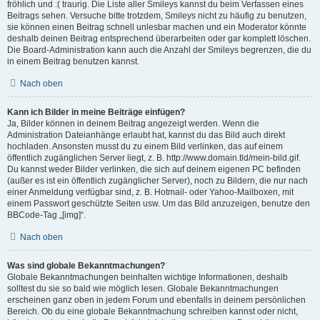
fröhlich und :( traurig. Die Liste aller Smileys kannst du beim Verfassen eines
Beitrags sehen. Versuche bitte trotzdem, Smileys nicht zu häufig zu benutzen,
sie können einen Beitrag schnell unlesbar machen und ein Moderator könnte
deshalb deinen Beitrag entsprechend überarbeiten oder gar komplett löschen.
Die Board-Administration kann auch die Anzahl der Smileys begrenzen, die du
in einem Beitrag benutzen kannst.
Nach oben
Kann ich Bilder in meine Beiträge einfügen?
Ja, Bilder können in deinem Beitrag angezeigt werden. Wenn die
Administration Dateianhänge erlaubt hat, kannst du das Bild auch direkt
hochladen. Ansonsten musst du zu einem Bild verlinken, das auf einem
öffentlich zugänglichen Server liegt, z. B. http://www.domain.tld/mein-bild.gif.
Du kannst weder Bilder verlinken, die sich auf deinem eigenen PC befinden
(außer es ist ein öffentlich zugänglicher Server), noch zu Bildern, die nur nach
einer Anmeldung verfügbar sind, z. B. Hotmail- oder Yahoo-Mailboxen, mit
einem Passwort geschützte Seiten usw. Um das Bild anzuzeigen, benutze den
BBCode-Tag „[img]“.
Nach oben
Was sind globale Bekanntmachungen?
Globale Bekanntmachungen beinhalten wichtige Informationen, deshalb
solltest du sie so bald wie möglich lesen. Globale Bekanntmachungen
erscheinen ganz oben in jedem Forum und ebenfalls in deinem persönlichen
Bereich. Ob du eine globale Bekanntmachung schreiben kannst oder nicht,