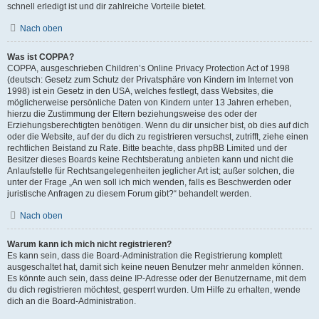
schnell erledigt ist und dir zahlreiche Vorteile bietet.
Nach oben
Was ist COPPA?
COPPA, ausgeschrieben Children’s Online Privacy Protection Act of 1998
(deutsch: Gesetz zum Schutz der Privatsphäre von Kindern im Internet von
1998) ist ein Gesetz in den USA, welches festlegt, dass Websites, die
möglicherweise persönliche Daten von Kindern unter 13 Jahren erheben,
hierzu die Zustimmung der Eltern beziehungsweise des oder der
Erziehungsberechtigten benötigen. Wenn du dir unsicher bist, ob dies auf dich
oder die Website, auf der du dich zu registrieren versuchst, zutrifft, ziehe einen
rechtlichen Beistand zu Rate. Bitte beachte, dass phpBB Limited und der
Besitzer dieses Boards keine Rechtsberatung anbieten kann und nicht die
Anlaufstelle für Rechtsangelegenheiten jeglicher Art ist; außer solchen, die
unter der Frage „An wen soll ich mich wenden, falls es Beschwerden oder
juristische Anfragen zu diesem Forum gibt?“ behandelt werden.
Nach oben
Warum kann ich mich nicht registrieren?
Es kann sein, dass die Board-Administration die Registrierung komplett
ausgeschaltet hat, damit sich keine neuen Benutzer mehr anmelden können.
Es könnte auch sein, dass deine IP-Adresse oder der Benutzername, mit dem
du dich registrieren möchtest, gesperrt wurden. Um Hilfe zu erhalten, wende
dich an die Board-Administration.