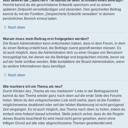
Was bewirkt die „Speichern“-Schaltfläche beim Schreiben eines Beitrags?
Hiermit kannst du die geschriebene Entwürfe speichern und zu einem
späteren Zeitpunkt vervollständigen und absenden. Den gesicherten Beitrag
kannst du mit der Funktion „Gespeicherte Entwürfe verwalten“ in deinem
persönlichen Bereich erneut laden.
Nach oben
Warum muss mein Beitrag erst freigegeben werden?
Die Board-Administration kann entschieden haben, dass in dem Forum, in dem
du einen Beitrag erstellt hast, die Beiträge zuerst geprüft werden müssen. Es
ist auch möglich, dass die Administration dich zu einer Gruppe von Benutzern
hinzugefügt hat, bei denen sie die Beiträge erst begutachten möchte, bevor sie
auf der Seite sichtbar werden. Bitte kontaktiere die Board-Administration, wenn
du weitere Informationen dazu benötigst.
Nach oben
Wie markiere ich ein Thema als neu?
Durch Klicken des „Thema als neu markieren“-Links in der Beitragsansicht
kannst du das Thema wieder ganz nach oben auf die erste Seite des Forums
holen. Wenn du den entsprechenden Link nicht siehst, dann ist die Funktion
möglicherweise deaktiviert oder seit der letzten Markierung ist nicht genügend
Zeit vergangen. Es ist auch möglich, das Thema nach oben zu holen, indem du
einfach eine Antwort darauf schreibst. Stelle jedoch sicher, dass du die Regeln
dieses Boards beachtest! Es wird meist nicht gerne gesehen, wenn ohne
triftigen Grund auf alte oder abgeschlossene Themen geantwortet wird.