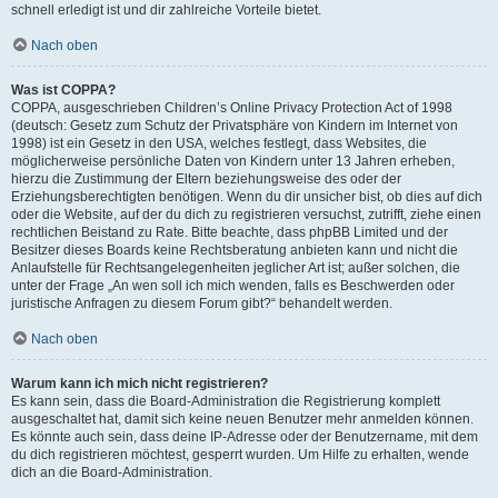
schnell erledigt ist und dir zahlreiche Vorteile bietet.
Nach oben
Was ist COPPA?
COPPA, ausgeschrieben Children’s Online Privacy Protection Act of 1998
(deutsch: Gesetz zum Schutz der Privatsphäre von Kindern im Internet von
1998) ist ein Gesetz in den USA, welches festlegt, dass Websites, die
möglicherweise persönliche Daten von Kindern unter 13 Jahren erheben,
hierzu die Zustimmung der Eltern beziehungsweise des oder der
Erziehungsberechtigten benötigen. Wenn du dir unsicher bist, ob dies auf dich
oder die Website, auf der du dich zu registrieren versuchst, zutrifft, ziehe einen
rechtlichen Beistand zu Rate. Bitte beachte, dass phpBB Limited und der
Besitzer dieses Boards keine Rechtsberatung anbieten kann und nicht die
Anlaufstelle für Rechtsangelegenheiten jeglicher Art ist; außer solchen, die
unter der Frage „An wen soll ich mich wenden, falls es Beschwerden oder
juristische Anfragen zu diesem Forum gibt?“ behandelt werden.
Nach oben
Warum kann ich mich nicht registrieren?
Es kann sein, dass die Board-Administration die Registrierung komplett
ausgeschaltet hat, damit sich keine neuen Benutzer mehr anmelden können.
Es könnte auch sein, dass deine IP-Adresse oder der Benutzername, mit dem
du dich registrieren möchtest, gesperrt wurden. Um Hilfe zu erhalten, wende
dich an die Board-Administration.