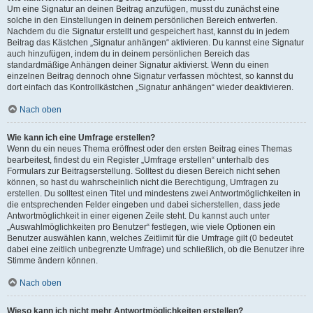
Um eine Signatur an deinen Beitrag anzufügen, musst du zunächst eine
solche in den Einstellungen in deinem persönlichen Bereich entwerfen.
Nachdem du die Signatur erstellt und gespeichert hast, kannst du in jedem
Beitrag das Kästchen „Signatur anhängen“ aktivieren. Du kannst eine Signatur
auch hinzufügen, indem du in deinem persönlichen Bereich das
standardmäßige Anhängen deiner Signatur aktivierst. Wenn du einen
einzelnen Beitrag dennoch ohne Signatur verfassen möchtest, so kannst du
dort einfach das Kontrollkästchen „Signatur anhängen“ wieder deaktivieren.
Nach oben
Wie kann ich eine Umfrage erstellen?
Wenn du ein neues Thema eröffnest oder den ersten Beitrag eines Themas
bearbeitest, findest du ein Register „Umfrage erstellen“ unterhalb des
Formulars zur Beitragserstellung. Solltest du diesen Bereich nicht sehen
können, so hast du wahrscheinlich nicht die Berechtigung, Umfragen zu
erstellen. Du solltest einen Titel und mindestens zwei Antwortmöglichkeiten in
die entsprechenden Felder eingeben und dabei sicherstellen, dass jede
Antwortmöglichkeit in einer eigenen Zeile steht. Du kannst auch unter
„Auswahlmöglichkeiten pro Benutzer“ festlegen, wie viele Optionen ein
Benutzer auswählen kann, welches Zeitlimit für die Umfrage gilt (0 bedeutet
dabei eine zeitlich unbegrenzte Umfrage) und schließlich, ob die Benutzer ihre
Stimme ändern können.
Nach oben
Wieso kann ich nicht mehr Antwortmöglichkeiten erstellen?