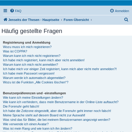
FAQ
Anmelden
S
Jenseits der Thesen - Hauptseite
Foren-Übersicht
u
Häufig gestellte Fragen
c
h
Registrierung und Anmeldung
Wozu muss ich mich registrieren?
e
Was ist COPPA?
Warum kann ich mich nicht registrieren?
Ich habe mich registriert, kann mich aber nicht anmelden!
Warum kann ich mich nicht anmelden?
Ich habe mich vor einiger Zeit registriert, kann mich aber nicht mehr anmelden?!
Ich habe mein Passwort vergessen!
Warum werde ich automatisch abgemeldet?
Wozu ist die Funktion „Alle Cookies löschen“?
Benutzerpräferenzen und -einstellungen
Wie kann ich meine Einstellungen ändern?
Wie kann ich verhindern, dass mein Benutzername in der Online-Liste auftaucht?
Die Forenuhr geht falsch!
Ich habe die Zeitzone eingestellt, aber die Forenuhr geht immer noch falsch!
Meine Sprache steht auf diesem Board nicht zur Auswahl!
Was sind das für Bilder, die bei meinem Benutzernamen angezeigt werden?
Wie verwende ich einen Avatar?
Was ist mein Rang und wie kann ich ihn ändern?