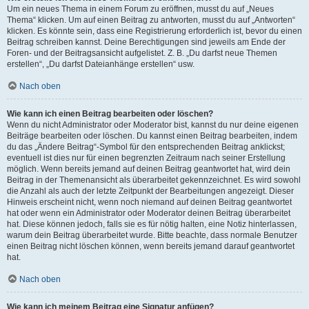
Um ein neues Thema in einem Forum zu eröffnen, musst du auf „Neues
Thema“ klicken. Um auf einen Beitrag zu antworten, musst du auf „Antworten“
klicken. Es könnte sein, dass eine Registrierung erforderlich ist, bevor du einen
Beitrag schreiben kannst. Deine Berechtigungen sind jeweils am Ende der
Foren- und der Beitragsansicht aufgelistet. Z. B. „Du darfst neue Themen
erstellen“, „Du darfst Dateianhänge erstellen“ usw.
Nach oben
Wie kann ich einen Beitrag bearbeiten oder löschen?
Wenn du nicht Administrator oder Moderator bist, kannst du nur deine eigenen
Beiträge bearbeiten oder löschen. Du kannst einen Beitrag bearbeiten, indem
du das „Ändere Beitrag“-Symbol für den entsprechenden Beitrag anklickst;
eventuell ist dies nur für einen begrenzten Zeitraum nach seiner Erstellung
möglich. Wenn bereits jemand auf deinen Beitrag geantwortet hat, wird dein
Beitrag in der Themenansicht als überarbeitet gekennzeichnet. Es wird sowohl
die Anzahl als auch der letzte Zeitpunkt der Bearbeitungen angezeigt. Dieser
Hinweis erscheint nicht, wenn noch niemand auf deinen Beitrag geantwortet
hat oder wenn ein Administrator oder Moderator deinen Beitrag überarbeitet
hat. Diese können jedoch, falls sie es für nötig halten, eine Notiz hinterlassen,
warum dein Beitrag überarbeitet wurde. Bitte beachte, dass normale Benutzer
einen Beitrag nicht löschen können, wenn bereits jemand darauf geantwortet
hat.
Nach oben
Wie kann ich meinem Beitrag eine Signatur anfügen?