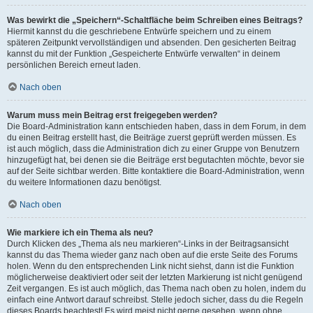
Was bewirkt die „Speichern“-Schaltfläche beim Schreiben eines Beitrags?
Hiermit kannst du die geschriebene Entwürfe speichern und zu einem
späteren Zeitpunkt vervollständigen und absenden. Den gesicherten Beitrag
kannst du mit der Funktion „Gespeicherte Entwürfe verwalten“ in deinem
persönlichen Bereich erneut laden.
Nach oben
Warum muss mein Beitrag erst freigegeben werden?
Die Board-Administration kann entschieden haben, dass in dem Forum, in dem
du einen Beitrag erstellt hast, die Beiträge zuerst geprüft werden müssen. Es
ist auch möglich, dass die Administration dich zu einer Gruppe von Benutzern
hinzugefügt hat, bei denen sie die Beiträge erst begutachten möchte, bevor sie
auf der Seite sichtbar werden. Bitte kontaktiere die Board-Administration, wenn
du weitere Informationen dazu benötigst.
Nach oben
Wie markiere ich ein Thema als neu?
Durch Klicken des „Thema als neu markieren“-Links in der Beitragsansicht
kannst du das Thema wieder ganz nach oben auf die erste Seite des Forums
holen. Wenn du den entsprechenden Link nicht siehst, dann ist die Funktion
möglicherweise deaktiviert oder seit der letzten Markierung ist nicht genügend
Zeit vergangen. Es ist auch möglich, das Thema nach oben zu holen, indem du
einfach eine Antwort darauf schreibst. Stelle jedoch sicher, dass du die Regeln
dieses Boards beachtest! Es wird meist nicht gerne gesehen, wenn ohne