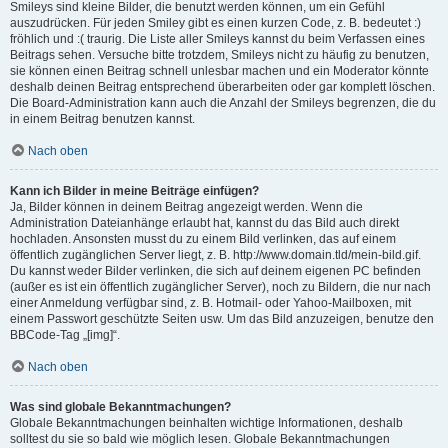
Smileys sind kleine Bilder, die benutzt werden können, um ein Gefühl
auszudrücken. Für jeden Smiley gibt es einen kurzen Code, z. B. bedeutet :)
fröhlich und :( traurig. Die Liste aller Smileys kannst du beim Verfassen eines
Beitrags sehen. Versuche bitte trotzdem, Smileys nicht zu häufig zu benutzen,
sie können einen Beitrag schnell unlesbar machen und ein Moderator könnte
deshalb deinen Beitrag entsprechend überarbeiten oder gar komplett löschen.
Die Board-Administration kann auch die Anzahl der Smileys begrenzen, die du
in einem Beitrag benutzen kannst.
Nach oben
Kann ich Bilder in meine Beiträge einfügen?
Ja, Bilder können in deinem Beitrag angezeigt werden. Wenn die
Administration Dateianhänge erlaubt hat, kannst du das Bild auch direkt
hochladen. Ansonsten musst du zu einem Bild verlinken, das auf einem
öffentlich zugänglichen Server liegt, z. B. http://www.domain.tld/mein-bild.gif.
Du kannst weder Bilder verlinken, die sich auf deinem eigenen PC befinden
(außer es ist ein öffentlich zugänglicher Server), noch zu Bildern, die nur nach
einer Anmeldung verfügbar sind, z. B. Hotmail- oder Yahoo-Mailboxen, mit
einem Passwort geschützte Seiten usw. Um das Bild anzuzeigen, benutze den
BBCode-Tag „[img]“.
Nach oben
Was sind globale Bekanntmachungen?
Globale Bekanntmachungen beinhalten wichtige Informationen, deshalb
solltest du sie so bald wie möglich lesen. Globale Bekanntmachungen