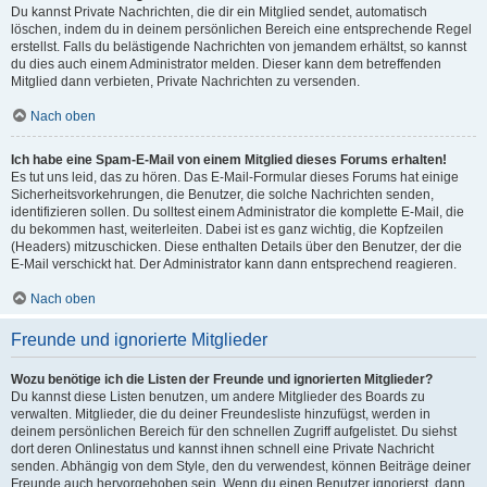
Du kannst Private Nachrichten, die dir ein Mitglied sendet, automatisch
löschen, indem du in deinem persönlichen Bereich eine entsprechende Regel
erstellst. Falls du belästigende Nachrichten von jemandem erhältst, so kannst
du dies auch einem Administrator melden. Dieser kann dem betreffenden
Mitglied dann verbieten, Private Nachrichten zu versenden.
Nach oben
Ich habe eine Spam-E-Mail von einem Mitglied dieses Forums erhalten!
Es tut uns leid, das zu hören. Das E-Mail-Formular dieses Forums hat einige
Sicherheitsvorkehrungen, die Benutzer, die solche Nachrichten senden,
identifizieren sollen. Du solltest einem Administrator die komplette E-Mail, die
du bekommen hast, weiterleiten. Dabei ist es ganz wichtig, die Kopfzeilen
(Headers) mitzuschicken. Diese enthalten Details über den Benutzer, der die
E-Mail verschickt hat. Der Administrator kann dann entsprechend reagieren.
Nach oben
Freunde und ignorierte Mitglieder
Wozu benötige ich die Listen der Freunde und ignorierten Mitglieder?
Du kannst diese Listen benutzen, um andere Mitglieder des Boards zu
verwalten. Mitglieder, die du deiner Freundesliste hinzufügst, werden in
deinem persönlichen Bereich für den schnellen Zugriff aufgelistet. Du siehst
dort deren Onlinestatus und kannst ihnen schnell eine Private Nachricht
senden. Abhängig von dem Style, den du verwendest, können Beiträge deiner
Freunde auch hervorgehoben sein. Wenn du einen Benutzer ignorierst, dann