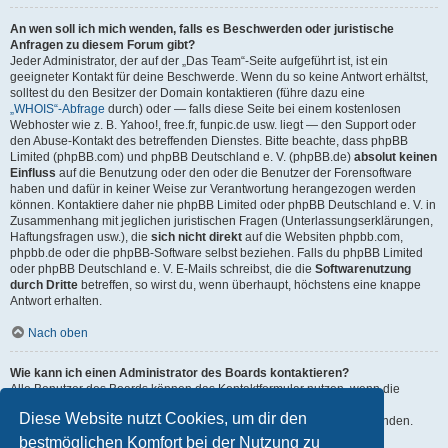
An wen soll ich mich wenden, falls es Beschwerden oder juristische
Anfragen zu diesem Forum gibt?
Jeder Administrator, der auf der „Das Team“-Seite aufgeführt ist, ist ein
geeigneter Kontakt für deine Beschwerde. Wenn du so keine Antwort erhältst,
solltest du den Besitzer der Domain kontaktieren (führe dazu eine
„WHOIS“-Abfrage
durch) oder — falls diese Seite bei einem kostenlosen
Webhoster wie z. B. Yahoo!, free.fr, funpic.de usw. liegt — den Support oder
den Abuse-Kontakt des betreffenden Dienstes. Bitte beachte, dass phpBB
Limited (phpBB.com) und phpBB Deutschland e. V. (phpBB.de)
absolut keinen
Einfluss
auf die Benutzung oder den oder die Benutzer der Forensoftware
haben und dafür in keiner Weise zur Verantwortung herangezogen werden
können. Kontaktiere daher nie phpBB Limited oder phpBB Deutschland e. V. in
Zusammenhang mit jeglichen juristischen Fragen (Unterlassungserklärungen,
Haftungsfragen usw.), die
sich nicht direkt
auf die Websiten phpbb.com,
phpbb.de oder die phpBB-Software selbst beziehen. Falls du phpBB Limited
oder phpBB Deutschland e. V. E-Mails schreibst, die die
Softwarenutzung
durch Dritte
betreffen, so wirst du, wenn überhaupt, höchstens eine knappe
Antwort erhalten.
Nach oben
Wie kann ich einen Administrator des Boards kontaktieren?
Alle Benutzer des Boards können das Kontaktformular nutzen, wenn die
Funktion durch die Board-Administration aktiviert wurde.
Diese Website nutzt Cookies, um dir den
Mitglieder des Boards können zusätzlich den Link „Das Team“ verwenden.
bestmöglichen Komfort bei der Nutzung zu