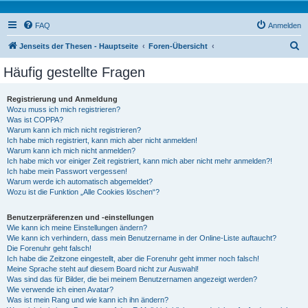
FAQ
Anmelden
S
Jenseits der Thesen - Hauptseite
Foren-Übersicht
u
Häufig gestellte Fragen
c
h
Registrierung und Anmeldung
Wozu muss ich mich registrieren?
e
Was ist COPPA?
Warum kann ich mich nicht registrieren?
Ich habe mich registriert, kann mich aber nicht anmelden!
Warum kann ich mich nicht anmelden?
Ich habe mich vor einiger Zeit registriert, kann mich aber nicht mehr anmelden?!
Ich habe mein Passwort vergessen!
Warum werde ich automatisch abgemeldet?
Wozu ist die Funktion „Alle Cookies löschen“?
Benutzerpräferenzen und -einstellungen
Wie kann ich meine Einstellungen ändern?
Wie kann ich verhindern, dass mein Benutzername in der Online-Liste auftaucht?
Die Forenuhr geht falsch!
Ich habe die Zeitzone eingestellt, aber die Forenuhr geht immer noch falsch!
Meine Sprache steht auf diesem Board nicht zur Auswahl!
Was sind das für Bilder, die bei meinem Benutzernamen angezeigt werden?
Wie verwende ich einen Avatar?
Was ist mein Rang und wie kann ich ihn ändern?