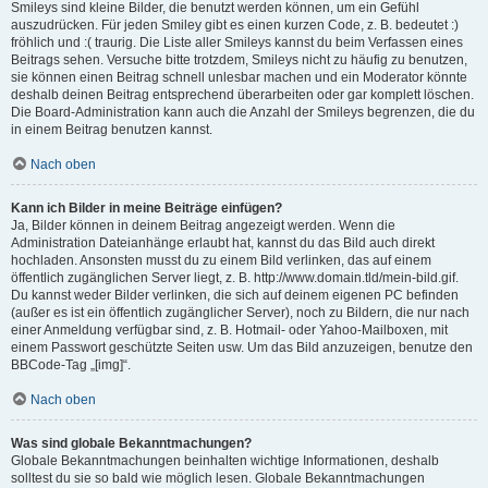
Smileys sind kleine Bilder, die benutzt werden können, um ein Gefühl
auszudrücken. Für jeden Smiley gibt es einen kurzen Code, z. B. bedeutet :)
fröhlich und :( traurig. Die Liste aller Smileys kannst du beim Verfassen eines
Beitrags sehen. Versuche bitte trotzdem, Smileys nicht zu häufig zu benutzen,
sie können einen Beitrag schnell unlesbar machen und ein Moderator könnte
deshalb deinen Beitrag entsprechend überarbeiten oder gar komplett löschen.
Die Board-Administration kann auch die Anzahl der Smileys begrenzen, die du
in einem Beitrag benutzen kannst.
Nach oben
Kann ich Bilder in meine Beiträge einfügen?
Ja, Bilder können in deinem Beitrag angezeigt werden. Wenn die
Administration Dateianhänge erlaubt hat, kannst du das Bild auch direkt
hochladen. Ansonsten musst du zu einem Bild verlinken, das auf einem
öffentlich zugänglichen Server liegt, z. B. http://www.domain.tld/mein-bild.gif.
Du kannst weder Bilder verlinken, die sich auf deinem eigenen PC befinden
(außer es ist ein öffentlich zugänglicher Server), noch zu Bildern, die nur nach
einer Anmeldung verfügbar sind, z. B. Hotmail- oder Yahoo-Mailboxen, mit
einem Passwort geschützte Seiten usw. Um das Bild anzuzeigen, benutze den
BBCode-Tag „[img]“.
Nach oben
Was sind globale Bekanntmachungen?
Globale Bekanntmachungen beinhalten wichtige Informationen, deshalb
solltest du sie so bald wie möglich lesen. Globale Bekanntmachungen