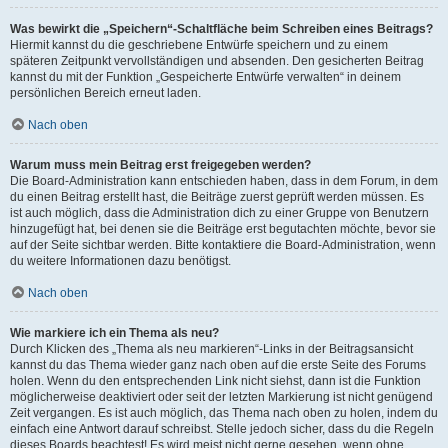
Was bewirkt die „Speichern“-Schaltfläche beim Schreiben eines Beitrags?
Hiermit kannst du die geschriebene Entwürfe speichern und zu einem
späteren Zeitpunkt vervollständigen und absenden. Den gesicherten Beitrag
kannst du mit der Funktion „Gespeicherte Entwürfe verwalten“ in deinem
persönlichen Bereich erneut laden.
Nach oben
Warum muss mein Beitrag erst freigegeben werden?
Die Board-Administration kann entschieden haben, dass in dem Forum, in dem
du einen Beitrag erstellt hast, die Beiträge zuerst geprüft werden müssen. Es
ist auch möglich, dass die Administration dich zu einer Gruppe von Benutzern
hinzugefügt hat, bei denen sie die Beiträge erst begutachten möchte, bevor sie
auf der Seite sichtbar werden. Bitte kontaktiere die Board-Administration, wenn
du weitere Informationen dazu benötigst.
Nach oben
Wie markiere ich ein Thema als neu?
Durch Klicken des „Thema als neu markieren“-Links in der Beitragsansicht
kannst du das Thema wieder ganz nach oben auf die erste Seite des Forums
holen. Wenn du den entsprechenden Link nicht siehst, dann ist die Funktion
möglicherweise deaktiviert oder seit der letzten Markierung ist nicht genügend
Zeit vergangen. Es ist auch möglich, das Thema nach oben zu holen, indem du
einfach eine Antwort darauf schreibst. Stelle jedoch sicher, dass du die Regeln
dieses Boards beachtest! Es wird meist nicht gerne gesehen, wenn ohne