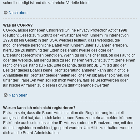
schnell erledigt ist und dir zahlreiche Vorteile bietet.
Nach oben
Was ist COPPA?
COPPA, ausgeschrieben Children’s Online Privacy Protection Act of 1998
(deutsch: Gesetz zum Schutz der Privatsphäre von Kindern im Internet von
1998) ist ein Gesetz in den USA, welches festlegt, dass Websites, die
möglicherweise persönliche Daten von Kindern unter 13 Jahren erheben,
hierzu die Zustimmung der Eltern beziehungsweise des oder der
Erziehungsberechtigten benötigen. Wenn du dir unsicher bist, ob dies auf dich
oder die Website, auf der du dich zu registrieren versuchst, zutrifft, ziehe einen
rechtlichen Beistand zu Rate. Bitte beachte, dass phpBB Limited und der
Besitzer dieses Boards keine Rechtsberatung anbieten kann und nicht die
Anlaufstelle für Rechtsangelegenheiten jeglicher Art ist; außer solchen, die
unter der Frage „An wen soll ich mich wenden, falls es Beschwerden oder
juristische Anfragen zu diesem Forum gibt?“ behandelt werden.
Nach oben
Warum kann ich mich nicht registrieren?
Es kann sein, dass die Board-Administration die Registrierung komplett
ausgeschaltet hat, damit sich keine neuen Benutzer mehr anmelden können.
Es könnte auch sein, dass deine IP-Adresse oder der Benutzername, mit dem
du dich registrieren möchtest, gesperrt wurden. Um Hilfe zu erhalten, wende
dich an die Board-Administration.