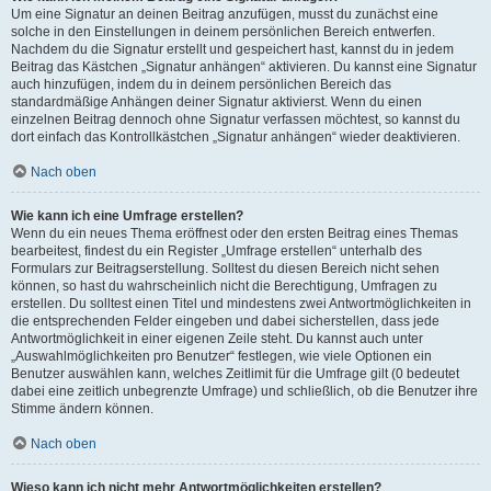
Um eine Signatur an deinen Beitrag anzufügen, musst du zunächst eine
solche in den Einstellungen in deinem persönlichen Bereich entwerfen.
Nachdem du die Signatur erstellt und gespeichert hast, kannst du in jedem
Beitrag das Kästchen „Signatur anhängen“ aktivieren. Du kannst eine Signatur
auch hinzufügen, indem du in deinem persönlichen Bereich das
standardmäßige Anhängen deiner Signatur aktivierst. Wenn du einen
einzelnen Beitrag dennoch ohne Signatur verfassen möchtest, so kannst du
dort einfach das Kontrollkästchen „Signatur anhängen“ wieder deaktivieren.
Nach oben
Wie kann ich eine Umfrage erstellen?
Wenn du ein neues Thema eröffnest oder den ersten Beitrag eines Themas
bearbeitest, findest du ein Register „Umfrage erstellen“ unterhalb des
Formulars zur Beitragserstellung. Solltest du diesen Bereich nicht sehen
können, so hast du wahrscheinlich nicht die Berechtigung, Umfragen zu
erstellen. Du solltest einen Titel und mindestens zwei Antwortmöglichkeiten in
die entsprechenden Felder eingeben und dabei sicherstellen, dass jede
Antwortmöglichkeit in einer eigenen Zeile steht. Du kannst auch unter
„Auswahlmöglichkeiten pro Benutzer“ festlegen, wie viele Optionen ein
Benutzer auswählen kann, welches Zeitlimit für die Umfrage gilt (0 bedeutet
dabei eine zeitlich unbegrenzte Umfrage) und schließlich, ob die Benutzer ihre
Stimme ändern können.
Nach oben
Wieso kann ich nicht mehr Antwortmöglichkeiten erstellen?