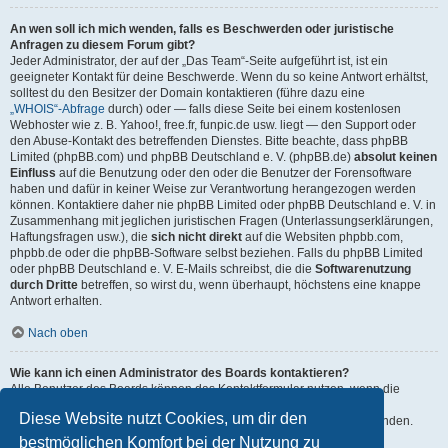
An wen soll ich mich wenden, falls es Beschwerden oder juristische
Anfragen zu diesem Forum gibt?
Jeder Administrator, der auf der „Das Team“-Seite aufgeführt ist, ist ein
geeigneter Kontakt für deine Beschwerde. Wenn du so keine Antwort erhältst,
solltest du den Besitzer der Domain kontaktieren (führe dazu eine
„WHOIS“-Abfrage
durch) oder — falls diese Seite bei einem kostenlosen
Webhoster wie z. B. Yahoo!, free.fr, funpic.de usw. liegt — den Support oder
den Abuse-Kontakt des betreffenden Dienstes. Bitte beachte, dass phpBB
Limited (phpBB.com) und phpBB Deutschland e. V. (phpBB.de)
absolut keinen
Einfluss
auf die Benutzung oder den oder die Benutzer der Forensoftware
haben und dafür in keiner Weise zur Verantwortung herangezogen werden
können. Kontaktiere daher nie phpBB Limited oder phpBB Deutschland e. V. in
Zusammenhang mit jeglichen juristischen Fragen (Unterlassungserklärungen,
Haftungsfragen usw.), die
sich nicht direkt
auf die Websiten phpbb.com,
phpbb.de oder die phpBB-Software selbst beziehen. Falls du phpBB Limited
oder phpBB Deutschland e. V. E-Mails schreibst, die die
Softwarenutzung
durch Dritte
betreffen, so wirst du, wenn überhaupt, höchstens eine knappe
Antwort erhalten.
Nach oben
Wie kann ich einen Administrator des Boards kontaktieren?
Alle Benutzer des Boards können das Kontaktformular nutzen, wenn die
Funktion durch die Board-Administration aktiviert wurde.
Diese Website nutzt Cookies, um dir den
Mitglieder des Boards können zusätzlich den Link „Das Team“ verwenden.
bestmöglichen Komfort bei der Nutzung zu