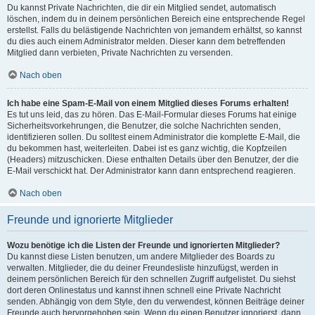
Du kannst Private Nachrichten, die dir ein Mitglied sendet, automatisch
löschen, indem du in deinem persönlichen Bereich eine entsprechende Regel
erstellst. Falls du belästigende Nachrichten von jemandem erhältst, so kannst
du dies auch einem Administrator melden. Dieser kann dem betreffenden
Mitglied dann verbieten, Private Nachrichten zu versenden.
Nach oben
Ich habe eine Spam-E-Mail von einem Mitglied dieses Forums erhalten!
Es tut uns leid, das zu hören. Das E-Mail-Formular dieses Forums hat einige
Sicherheitsvorkehrungen, die Benutzer, die solche Nachrichten senden,
identifizieren sollen. Du solltest einem Administrator die komplette E-Mail, die
du bekommen hast, weiterleiten. Dabei ist es ganz wichtig, die Kopfzeilen
(Headers) mitzuschicken. Diese enthalten Details über den Benutzer, der die
E-Mail verschickt hat. Der Administrator kann dann entsprechend reagieren.
Nach oben
Freunde und ignorierte Mitglieder
Wozu benötige ich die Listen der Freunde und ignorierten Mitglieder?
Du kannst diese Listen benutzen, um andere Mitglieder des Boards zu
verwalten. Mitglieder, die du deiner Freundesliste hinzufügst, werden in
deinem persönlichen Bereich für den schnellen Zugriff aufgelistet. Du siehst
dort deren Onlinestatus und kannst ihnen schnell eine Private Nachricht
senden. Abhängig von dem Style, den du verwendest, können Beiträge deiner
Freunde auch hervorgehoben sein. Wenn du einen Benutzer ignorierst, dann