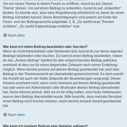
Um ein neues Thema in einem Forum zu eröffnen, musst du auf „Neues
Thema“ klicken. Um auf einen Beitrag zu antworten, musst du auf „Antworten“
klicken. Es könnte sein, dass eine Registrierung erforderlich ist, bevor du einen
Beitrag schreiben kannst. Deine Berechtigungen sind jeweils am Ende der
Foren- und der Beitragsansicht aufgelistet. Z. B. „Du darfst neue Themen
erstellen“, „Du darfst Dateianhänge erstellen“ usw.
Nach oben
Wie kann ich einen Beitrag bearbeiten oder löschen?
Wenn du nicht Administrator oder Moderator bist, kannst du nur deine eigenen
Beiträge bearbeiten oder löschen. Du kannst einen Beitrag bearbeiten, indem
du das „Ändere Beitrag“-Symbol für den entsprechenden Beitrag anklickst;
eventuell ist dies nur für einen begrenzten Zeitraum nach seiner Erstellung
möglich. Wenn bereits jemand auf deinen Beitrag geantwortet hat, wird dein
Beitrag in der Themenansicht als überarbeitet gekennzeichnet. Es wird sowohl
die Anzahl als auch der letzte Zeitpunkt der Bearbeitungen angezeigt. Dieser
Hinweis erscheint nicht, wenn noch niemand auf deinen Beitrag geantwortet
hat oder wenn ein Administrator oder Moderator deinen Beitrag überarbeitet
hat. Diese können jedoch, falls sie es für nötig halten, eine Notiz hinterlassen,
warum dein Beitrag überarbeitet wurde. Bitte beachte, dass normale Benutzer
einen Beitrag nicht löschen können, wenn bereits jemand darauf geantwortet
hat.
Nach oben
Wie kann ich meinem Beitrag eine Signatur anfügen?