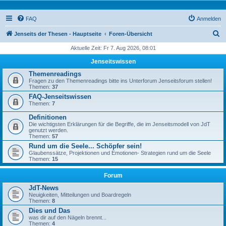
FAQ
Anmelden
S
Jenseits der Thesen - Hauptseite
Foren-Übersicht
u
Aktuelle Zeit: Fr 7. Aug 2026, 08:01
c
Jenseitswissen
h
Themenreadings
Fragen zu den Themenreadings bitte ins Unterforum Jenseitsforum stellen!
e
Themen:
37
FAQ-Jenseitswissen
Themen:
7
Definitionen
Die wichtigsten Erklärungen für die Begriffe, die im Jenseitsmodell von JdT
genutzt werden.
Themen:
57
Rund um die Seele... Schöpfer sein!
Glaubenssätze, Projektionen und Emotionen- Strategien rund um die Seele
Themen:
15
Forum
JdT-News
Neuigkeiten, Mitteilungen und Boardregeln
Themen:
8
Dies und Das
was dir auf den Nägeln brennt...
Themen:
4