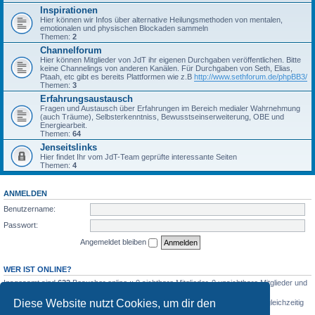
Inspirationen
Hier können wir Infos über alternative Heilungsmethoden von mentalen,
emotionalen und physischen Blockaden sammeln
Themen:
2
Channelforum
Hier können Mitglieder von JdT ihr eigenen Durchgaben veröffentlichen. Bitte
keine Channelings von anderen Kanälen. Für Durchgaben von Seth, Elias,
Ptaah, etc gibt es bereits Plattformen wie z.B
http://www.sethforum.de/phpBB3/
Themen:
3
Erfahrungsaustausch
Fragen und Austausch über Erfahrungen im Bereich medialer Wahrnehmung
(auch Träume), Selbsterkenntniss, Bewusstseinserweiterung, OBE und
Energiearbeit.
Themen:
64
Jenseitslinks
Hier findet Ihr vom JdT-Team geprüfte interessante Seiten
Themen:
4
ANMELDEN
Benutzername:
Passwort:
Angemeldet bleiben
WER IST ONLINE?
Insgesamt sind
622
Besucher online :: 0 sichtbare Mitglieder, 0 unsichtbare Mitglieder und
622 Gäste (basierend auf den aktiven Besuchern der letzten 5 Minuten)
Diese Website nutzt Cookies, um dir den
Der Besucherrekord liegt bei
2107
Besuchern, die am Mo 3. Aug 2026, 06:30 gleichzeitig
online waren.