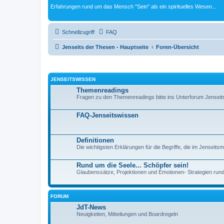
Erfahrungen rund um das Mensch "Sein" als ein spirituelles Wesen...
Schnellzugriff
FAQ
Jenseits der Thesen - Hauptseite
Foren-Übersicht
JENSEITSWISSEN
Themenreadings
Fragen zu den Themenreadings bitte ins Unterforum Jenseits
FAQ-Jenseitswissen
Definitionen
Die wichtigsten Erklärungen für die Begriffe, die im Jenseit
Rund um die Seele... Schöpfer sein!
Glaubenssätze, Projektionen und Emotionen- Strategien rund
FORUM
JdT-News
Neuigkeiten, Mitteilungen und Boardregeln