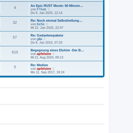
a
e
u
g
i
e
An Epic RUST Movie: 60 Minute…
4
t
s
N
von
FTkek
r
t
e
Do 9. Jan 2025, 12:14
a
e
u
g
r
e
Re: Noch einmal Selbstheilung…
32
B
s
N
von
KeSe
e
t
e
Mi 22. Jan 2025, 22:47
i
e
u
t
r
e
Re: Gedankenpakete
r
57
B
s
N
von
gilla
a
e
t
e
Do 8. Jan 2015, 07:20
g
i
e
u
t
r
e
Begegnung eines Elohim -Der B…
r
610
B
s
N
von
apfelsine
a
e
t
e
Mi 21. Aug 2024, 09:13
g
i
e
u
t
r
e
Re: Medien
r
5
B
s
N
von
apfelsine
a
e
t
e
Mo 11. Sep 2017, 18:24
g
i
e
u
t
r
e
r
B
s
a
e
t
g
i
e
t
r
r
B
a
e
g
i
t
r
a
g