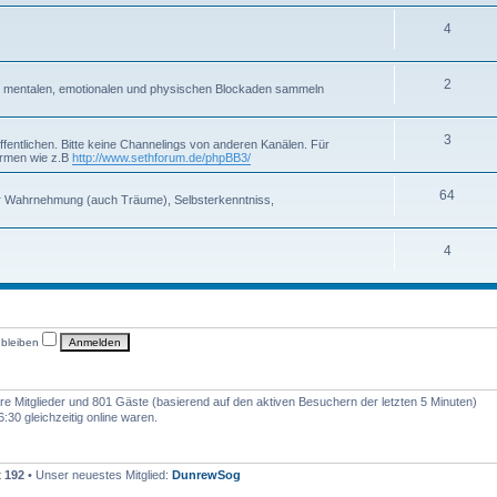
4
2
on mentalen, emotionalen und physischen Blockaden sammeln
3
fentlichen. Bitte keine Channelings von anderen Kanälen. Für
formen wie z.B
http://www.sethforum.de/phpBB3/
64
r Wahrnehmung (auch Träume), Selbsterkenntniss,
4
 bleiben
bare Mitglieder und 801 Gäste (basierend auf den aktiven Besuchern der letzten 5 Minuten)
30 gleichzeitig online waren.
t
192
• Unser neuestes Mitglied:
DunrewSog