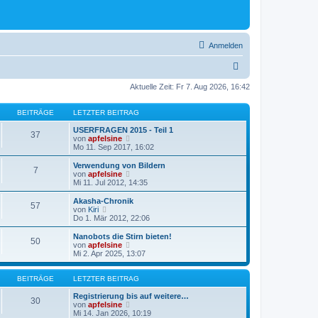
Anmelden
S
u
Aktuelle Zeit: Fr 7. Aug 2026, 16:42
c
BEITRÄGE
LETZTER BEITRAG
h
USERFRAGEN 2015 - Teil 1
e
37
N
von
apfelsine
e
Mo 11. Sep 2017, 16:02
u
e
Verwendung von Bildern
7
s
N
von
apfelsine
t
e
Mi 11. Jul 2012, 14:35
e
u
r
e
Akasha-Chronik
57
B
s
N
von
Kiri
e
t
e
Do 1. Mär 2012, 22:06
i
e
u
t
r
e
Nanobots die Stirn bieten!
r
50
B
s
N
von
apfelsine
a
e
t
e
Mi 2. Apr 2025, 13:07
g
i
e
u
t
r
e
r
B
s
BEITRÄGE
LETZTER BEITRAG
a
e
t
g
i
e
Registrierung bis auf weitere…
30
t
r
N
von
apfelsine
r
B
e
Mi 14. Jan 2026, 10:19