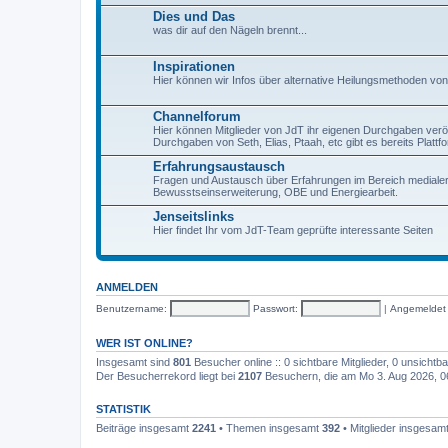
Dies und Das
was dir auf den Nägeln brennt...
Inspirationen
Hier können wir Infos über alternative Heilungsmethoden v
Channelforum
Hier können Mitglieder von JdT ihr eigenen Durchgaben veröf
Durchgaben von Seth, Elias, Ptaah, etc gibt es bereits Platt
Erfahrungsaustausch
Fragen und Austausch über Erfahrungen im Bereich mediale
Bewusstseinserweiterung, OBE und Energiearbeit.
Jenseitslinks
Hier findet Ihr vom JdT-Team geprüfte interessante Seiten
ANMELDEN
Benutzername:
Passwort:
|
Angemeldet
WER IST ONLINE?
Insgesamt sind
801
Besucher online :: 0 sichtbare Mitglieder, 0 unsicht
Der Besucherrekord liegt bei
2107
Besuchern, die am Mo 3. Aug 2026, 06:
STATISTIK
Beiträge insgesamt
2241
• Themen insgesamt
392
• Mitglieder insgesam