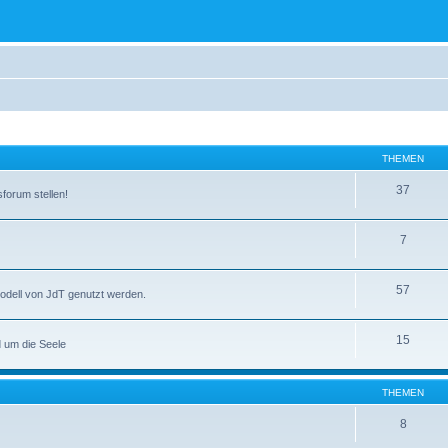
THEMEN
37
forum stellen!
7
57
smodell von JdT genutzt werden.
15
 um die Seele
THEMEN
8