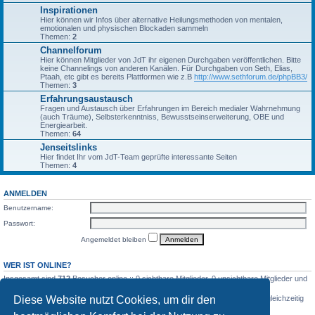
Inspirationen
Hier können wir Infos über alternative Heilungsmethoden von mentalen,
emotionalen und physischen Blockaden sammeln
Themen:
2
Channelforum
Hier können Mitglieder von JdT ihr eigenen Durchgaben veröffentlichen. Bitte
keine Channelings von anderen Kanälen. Für Durchgaben von Seth, Elias,
Ptaah, etc gibt es bereits Plattformen wie z.B
http://www.sethforum.de/phpBB3/
Themen:
3
Erfahrungsaustausch
Fragen und Austausch über Erfahrungen im Bereich medialer Wahrnehmung
(auch Träume), Selbsterkenntniss, Bewusstseinserweiterung, OBE und
Energiearbeit.
Themen:
64
Jenseitslinks
Hier findet Ihr vom JdT-Team geprüfte interessante Seiten
Themen:
4
ANMELDEN
Benutzername:
Passwort:
Angemeldet bleiben
WER IST ONLINE?
Insgesamt sind
712
Besucher online :: 0 sichtbare Mitglieder, 0 unsichtbare Mitglieder und
712 Gäste (basierend auf den aktiven Besuchern der letzten 5 Minuten)
Diese Website nutzt Cookies, um dir den
Der Besucherrekord liegt bei
2107
Besuchern, die am Mo 3. Aug 2026, 06:30 gleichzeitig
online waren.