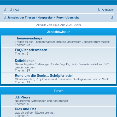
FAQ
Anmelden
S
Jenseits der Thesen - Hauptseite
Foren-Übersicht
u
Aktuelle Zeit: Sa 8. Aug 2026, 20:39
c
Jenseitswissen
h
Themenreadings
Fragen zu den Themenreadings bitte ins Unterforum Jenseitsforum stellen!
e
Themen:
37
FAQ-Jenseitswissen
Themen:
7
Definitionen
Die wichtigsten Erklärungen für die Begriffe, die im Jenseitsmodell von JdT
genutzt werden.
Themen:
57
Rund um die Seele... Schöpfer sein!
Glaubenssätze, Projektionen und Emotionen- Strategien rund um die Seele
Themen:
15
Forum
JdT-News
Neuigkeiten, Mitteilungen und Boardregeln
Themen:
8
Dies und Das
was dir auf den Nägeln brennt...
Themen:
4