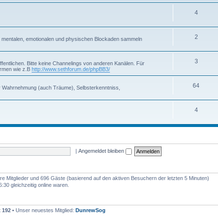
4
2
on mentalen, emotionalen und physischen Blockaden sammeln
3
fentlichen. Bitte keine Channelings von anderen Kanälen. Für
formen wie z.B
http://www.sethforum.de/phpBB3/
64
r Wahrnehmung (auch Träume), Selbsterkenntniss,
4
|
Angemeldet bleiben
bare Mitglieder und 696 Gäste (basierend auf den aktiven Besuchern der letzten 5 Minuten)
30 gleichzeitig online waren.
t
192
• Unser neuestes Mitglied:
DunrewSog