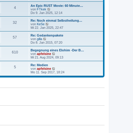
a
e
u
g
i
e
An Epic RUST Movie: 60 Minute…
4
t
s
N
von
FTkek
r
t
e
Do 9. Jan 2025, 12:14
a
e
u
g
r
e
Re: Noch einmal Selbstheilung…
32
B
s
N
von
KeSe
e
t
e
Mi 22. Jan 2025, 22:47
i
e
u
t
r
e
Re: Gedankenpakete
r
57
B
s
N
von
gilla
a
e
t
e
Do 8. Jan 2015, 07:20
g
i
e
u
t
r
e
Begegnung eines Elohim -Der B…
r
610
B
s
N
von
apfelsine
a
e
t
e
Mi 21. Aug 2024, 09:13
g
i
e
u
t
r
e
Re: Medien
r
5
B
s
N
von
apfelsine
a
e
t
e
Mo 11. Sep 2017, 18:24
g
i
e
u
t
r
e
r
B
s
a
e
t
g
i
e
t
r
r
B
a
e
g
i
t
r
a
g