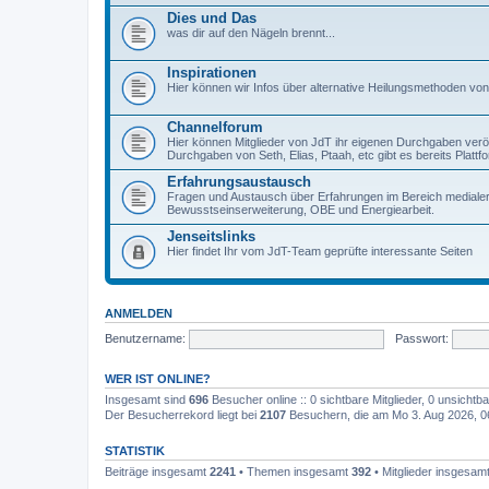
Dies und Das
was dir auf den Nägeln brennt...
Inspirationen
Hier können wir Infos über alternative Heilungsmethoden v
Channelforum
Hier können Mitglieder von JdT ihr eigenen Durchgaben veröf
Durchgaben von Seth, Elias, Ptaah, etc gibt es bereits Platt
Erfahrungsaustausch
Fragen und Austausch über Erfahrungen im Bereich mediale
Bewusstseinserweiterung, OBE und Energiearbeit.
Jenseitslinks
Hier findet Ihr vom JdT-Team geprüfte interessante Seiten
ANMELDEN
Benutzername:
Passwort:
WER IST ONLINE?
Insgesamt sind
696
Besucher online :: 0 sichtbare Mitglieder, 0 unsicht
Der Besucherrekord liegt bei
2107
Besuchern, die am Mo 3. Aug 2026, 06:
STATISTIK
Beiträge insgesamt
2241
• Themen insgesamt
392
• Mitglieder insgesam