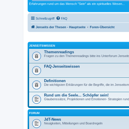
Erfahrungen rund um das Mensch "Sein" als ein spirituelles Wesen...
Schnellzugriff
FAQ
Jenseits der Thesen - Hauptseite
Foren-Übersicht
JENSEITSWISSEN
Themenreadings
Fragen zu den Themenreadings bitte ins Unterforum Jenseits
FAQ-Jenseitswissen
Definitionen
Die wichtigsten Erklärungen für die Begriffe, die im Jenseit
Rund um die Seele... Schöpfer sein!
Glaubenssätze, Projektionen und Emotionen- Strategien rund
FORUM
JdT-News
Neuigkeiten, Mitteilungen und Boardregeln