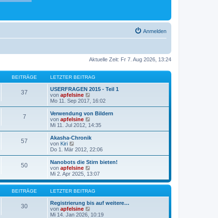
Anmelden
Aktuelle Zeit: Fr 7. Aug 2026, 13:24
BEITRÄGE
LETZTER BEITRAG
USERFRAGEN 2015 - Teil 1
37
N
von
apfelsine
e
Mo 11. Sep 2017, 16:02
u
e
Verwendung von Bildern
7
s
N
von
apfelsine
t
e
Mi 11. Jul 2012, 14:35
e
u
r
e
Akasha-Chronik
57
B
s
N
von
Kiri
e
t
e
Do 1. Mär 2012, 22:06
i
e
u
t
r
e
Nanobots die Stirn bieten!
r
50
B
s
N
von
apfelsine
a
e
t
e
Mi 2. Apr 2025, 13:07
g
i
e
u
t
r
e
r
B
s
BEITRÄGE
LETZTER BEITRAG
a
e
t
g
i
e
Registrierung bis auf weitere…
30
t
r
N
von
apfelsine
r
B
e
Mi 14. Jan 2026, 10:19