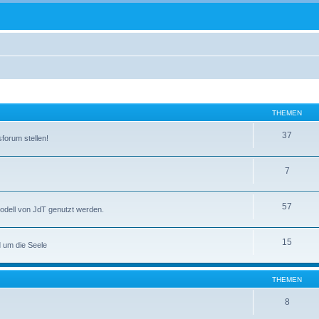
THEMEN
37
forum stellen!
7
57
smodell von JdT genutzt werden.
15
 um die Seele
THEMEN
8