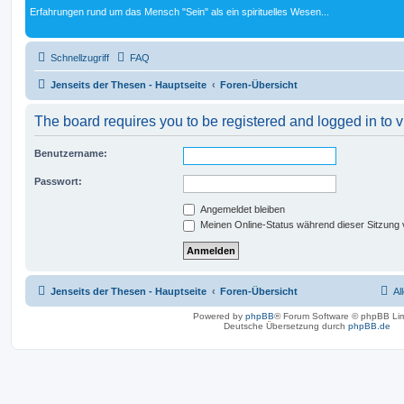
Erfahrungen rund um das Mensch "Sein" als ein spirituelles Wesen...
Schnellzugriff
FAQ
Jenseits der Thesen - Hauptseite
Foren-Übersicht
The board requires you to be registered and logged in to v
Benutzername:
Passwort:
Angemeldet bleiben
Meinen Online-Status während dieser Sitzung
Jenseits der Thesen - Hauptseite
Foren-Übersicht
Al
Powered by
phpBB
® Forum Software © phpBB Lim
Deutsche Übersetzung durch
phpBB.de