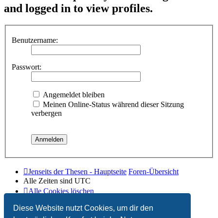
and logged in to view profiles.
Benutzername:
Passwort:
Angemeldet bleiben
Meinen Online-Status während dieser Sitzung
verbergen
Jenseits der Thesen - Hauptseite
Foren-Übersicht
Alle Zeiten sind
UTC
Alle Cookies löschen
Diese Website nutzt Cookies, um dir den
Powered by
phpBB
® Forum Software © phpBB Limited
Deutsche Übersetzung durch
phpBB.de