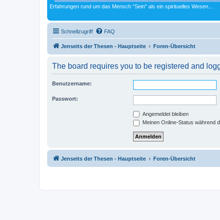
Erfahrungen rund um das Mensch "Sein" als ein spirituelles Wesen...
Schnellzugriff
FAQ
Jenseits der Thesen - Hauptseite
Foren-Übersicht
The board requires you to be registered and logge
Benutzername:
Passwort:
Angemeldet bleiben
Meinen Online-Status während d
Jenseits der Thesen - Hauptseite
Foren-Übersicht