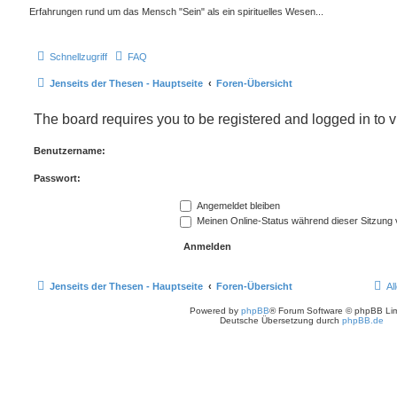
Erfahrungen rund um das Mensch "Sein" als ein spirituelles Wesen...
Schnellzugriff
FAQ
Jenseits der Thesen - Hauptseite
Foren-Übersicht
The board requires you to be registered and logged in to v
Benutzername:
Passwort:
Angemeldet bleiben
Meinen Online-Status während dieser Sitzung
Jenseits der Thesen - Hauptseite
Foren-Übersicht
Al
Powered by
phpBB
® Forum Software © phpBB Lim
Deutsche Übersetzung durch
phpBB.de