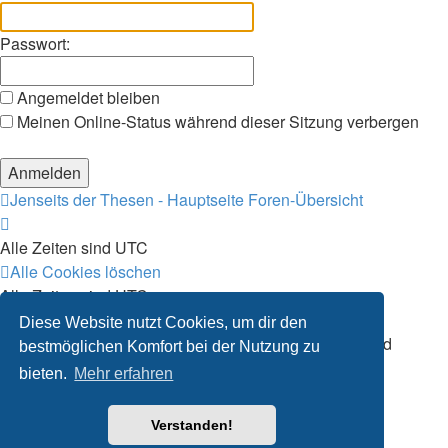
Passwort:
Angemeldet bleiben
Meinen Online-Status während dieser Sitzung verbergen
Jenseits der Thesen - Hauptseite
Foren-Übersicht
Alle Zeiten sind
UTC
Alle Cookies löschen
Alle Zeiten sind
UTC
Alle Cookies löschen
Diese Website nutzt Cookies, um dir den
Powered by
phpBB
® Forum Software © phpBB Limited
bestmöglichen Komfort bei der Nutzung zu
Deutsche Übersetzung durch
phpBB.de
bieten.
Mehr erfahren
Verstanden!