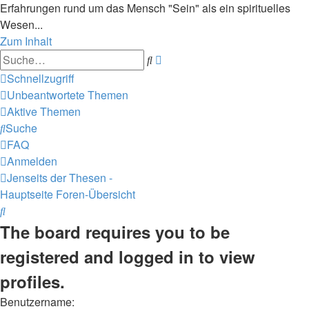
Erfahrungen rund um das Mensch "Sein" als ein spirituelles
Wesen...
Zum Inhalt
Erweiterte
Suche
Suche
Schnellzugriff
Unbeantwortete Themen
Aktive Themen
Suche
FAQ
Anmelden
Jenseits der Thesen -
Hauptseite
Foren-Übersicht
Suche
The board requires you to be
registered and logged in to view
profiles.
Benutzername: