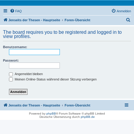
FAQ
Anmelden
S
Jenseits der Thesen - Hauptseite
Foren-Übersicht
u
The board requires you to be registered and logged in to
c
view profiles.
h
Benutzername:
e
Passwort:
Angemeldet bleiben
Meinen Online-Status während dieser Sitzung verbergen
Jenseits der Thesen - Hauptseite
Foren-Übersicht
Powered by
phpBB
® Forum Software © phpBB Limited
Deutsche Übersetzung durch
phpBB.de