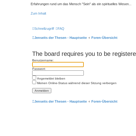
Erfahrungen rund um das Mensch "Sein" als ein spirituelles Wesen...
Zum Inhalt
Schnellzugriff
FAQ
Jenseits der Thesen - Hauptseite
Foren-Übersicht
The board requires you to be registered
Benutzername:
Passwort:
Angemeldet bleiben
Meinen Online-Status während dieser Sitzung verbergen
Jenseits der Thesen - Hauptseite
Foren-Übersicht