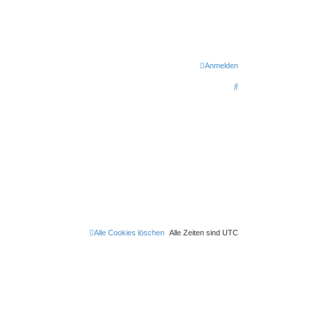
Anmelden
S
u
c
h
e
Alle Cookies löschen
Alle Zeiten sind
UTC