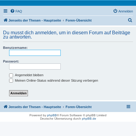
FAQ
Anmelden
S
Jenseits der Thesen - Hauptseite
Foren-Übersicht
u
Du musst dich anmelden, um in diesem Forum auf Beiträge
c
zu antworten.
h
Benutzername:
e
Passwort:
Angemeldet bleiben
Meinen Online-Status während dieser Sitzung verbergen
Jenseits der Thesen - Hauptseite
Foren-Übersicht
Powered by
phpBB
® Forum Software © phpBB Limited
Deutsche Übersetzung durch
phpBB.de