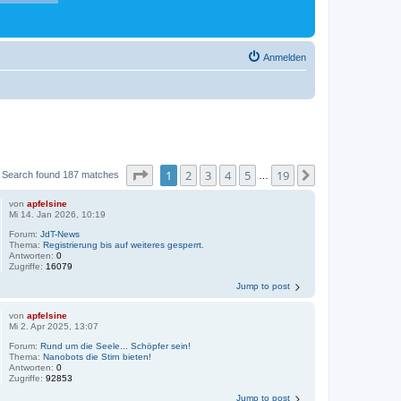
Anmelden
Seite
1
von
19
1
2
3
4
5
19
Nächste
Search found 187 matches
…
von
apfelsine
Mi 14. Jan 2026, 10:19
Forum:
JdT-News
Thema:
Registrierung bis auf weiteres gesperrt.
Antworten:
0
Zugriffe:
16079
Jump to post
von
apfelsine
Mi 2. Apr 2025, 13:07
Forum:
Rund um die Seele... Schöpfer sein!
Thema:
Nanobots die Stirn bieten!
Antworten:
0
Zugriffe:
92853
Jump to post