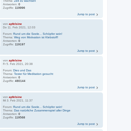
Thema:
Zeit zu wachsen
Antworten:
0
Zugriffe:
119996
Jump to post
von
apfelsine
Do 11. Feb 2021, 12:03
Forum:
Rund um die Seele... Schöpfer sein!
Thema:
Weg von Motivation ist Klebstoff!
Antworten:
0
Zugriffe:
119197
Jump to post
von
apfelsine
Fr 5. Feb 2021, 20:38
Forum:
Dies und Das
Thema:
Tester für Meditation gesucht
Antworten:
0
Zugriffe:
480144
Jump to post
von
apfelsine
Mi 3. Feb 2021, 11:37
Forum:
Rund um die Seele... Schöpfer sein!
Thema:
Das natürliche Zusammenspiel aller Dinge
Antworten:
0
Zugriffe:
119568
Jump to post