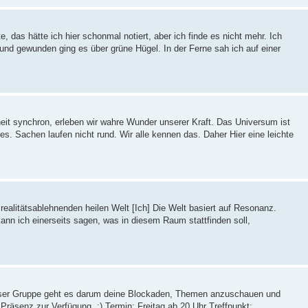
, das hätte ich hier schonmal notiert, aber ich finde es nicht mehr. Ich
 und gewunden ging es über grüne Hügel. In der Ferne sah ich auf einer
nheit synchron, erleben wir wahre Wunder unserer Kraft. Das Universum ist
 es. Sachen laufen nicht rund. Wir alle kennen das. Daher Hier eine leichte
alitätsablehnenden heilen Welt [Ich] Die Welt basiert auf Resonanz.
ann ich einerseits sagen, was in diesem Raum stattfinden soll,
eser Gruppe geht es darum deine Blockaden, Themen anzuschauen und
Präsenz zur Verfügung. :) Termin: Freitag ab 20 Uhr Treffpunkt: