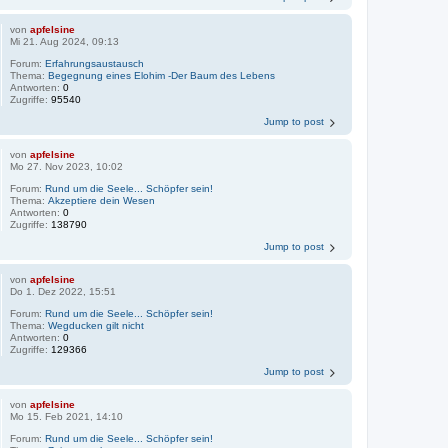
von
apfelsine
Mi 21. Aug 2024, 09:13
Forum:
Erfahrungsaustausch
Thema:
Begegnung eines Elohim -Der Baum des Lebens
Antworten:
0
Zugriffe:
95540
Jump to post
von
apfelsine
Mo 27. Nov 2023, 10:02
Forum:
Rund um die Seele... Schöpfer sein!
Thema:
Akzeptiere dein Wesen
Antworten:
0
Zugriffe:
138790
Jump to post
von
apfelsine
Do 1. Dez 2022, 15:51
Forum:
Rund um die Seele... Schöpfer sein!
Thema:
Wegducken gilt nicht
Antworten:
0
Zugriffe:
129366
Jump to post
von
apfelsine
Mo 15. Feb 2021, 14:10
Forum:
Rund um die Seele... Schöpfer sein!