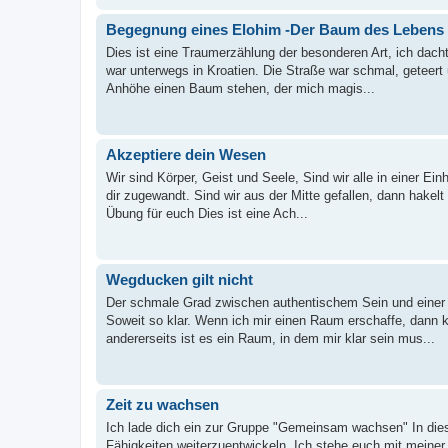
Begegnung eines Elohim -Der Baum des Lebens
Dies ist eine Traumerzählung der besonderen Art, ich dachte
war unterwegs in Kroatien. Die Straße war schmal, geteert
Anhöhe einen Baum stehen, der mich magis...
Akzeptiere dein Wesen
Wir sind Körper, Geist und Seele, Sind wir alle in einer Ei
dir zugewandt. Sind wir aus der Mitte gefallen, dann hakelt
Übung für euch Dies ist eine Ach...
Wegducken gilt nicht
Der schmale Grad zwischen authentischem Sein und einer re
Soweit so klar. Wenn ich mir einen Raum erschaffe, dann k
andererseits ist es ein Raum, in dem mir klar sein mus...
Zeit zu wachsen
Ich lade dich ein zur Gruppe "Gemeinsam wachsen" In di
Fähigkeiten weiterzuentwickeln. Ich stehe euch mit meiner 