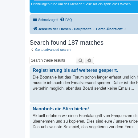
Erfahrungen rund um das Mensch "Sein" als ein spirituelles Wesen...
Schnellzugriff
FAQ
Jenseits der Thesen - Hauptseite
Foren-Übersicht
Search found 187 matches
Go to advanced search
Suche
Erweiterte Suche
Registrierung bis auf weiteres gesperrt.
Die Botmanie hat das Forum schon länger erfasst und ich ha
musste ich auch den Emailversand sperren. Daher ist die R
weiterhin möglich, aber das Board sendet keine Emails...
Nanobots die Stirn bieten!
Aktuell erfahren wir einen Frontalangriff von Frequenzen 
übernehmen und zu kopieren. Dies sind eure / unsere unb
Das unbewusste Sexspiel, das vegetieren vor dem Ferns..