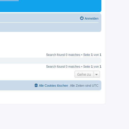
Anmelden
Search found 0 matches • Seite
1
von
1
Search found 0 matches • Seite
1
von
1
Gehe zu
Alle Cookies löschen
Alle Zeiten sind
UTC