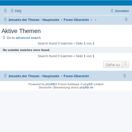
FAQ
Anmelden
S
Jenseits der Thesen - Hauptseite
Foren-Übersicht
u
Aktive Themen
c
Go to advanced search
h
Search found 0 matches • Seite
1
von
1
e
No suitable matches were found.
Search found 0 matches • Seite
1
von
1
Gehe zu
Jenseits der Thesen - Hauptseite
Foren-Übersicht
Powered by
phpBB
® Forum Software © phpBB Limited
Deutsche Übersetzung durch
phpBB.de