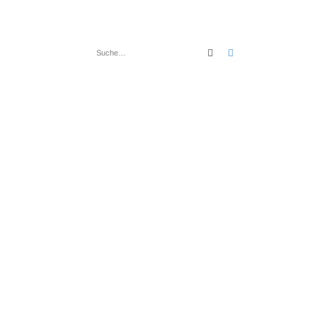
Suche
Erweiterte Suche