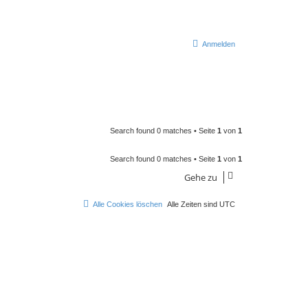
Anmelden
Search found 0 matches • Seite
1
von
1
Search found 0 matches • Seite
1
von
1
Gehe zu
Alle Cookies löschen
Alle Zeiten sind
UTC