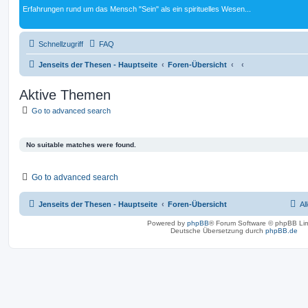
Erfahrungen rund um das Mensch "Sein" als ein spirituelles Wesen...
Schnellzugriff
FAQ
Jenseits der Thesen - Hauptseite
Foren-Übersicht
Aktive Themen
Go to advanced search
No suitable matches were found.
Go to advanced search
Jenseits der Thesen - Hauptseite
Foren-Übersicht
Al
Powered by
phpBB
® Forum Software © phpBB Lim
Deutsche Übersetzung durch
phpBB.de