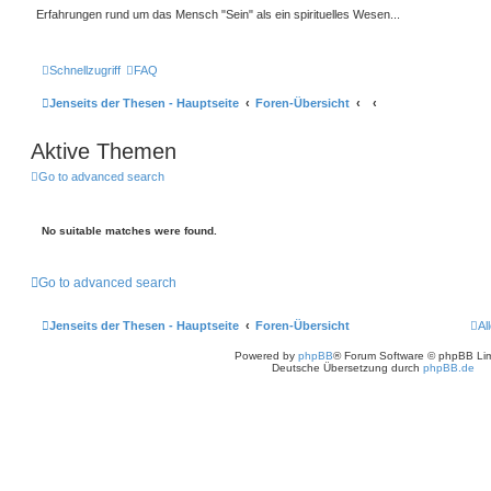
Erfahrungen rund um das Mensch "Sein" als ein spirituelles Wesen...
Schnellzugriff
FAQ
Jenseits der Thesen - Hauptseite
Foren-Übersicht
Aktive Themen
Go to advanced search
No suitable matches were found.
Go to advanced search
Jenseits der Thesen - Hauptseite
Foren-Übersicht
Al
Powered by
phpBB
® Forum Software © phpBB Lim
Deutsche Übersetzung durch
phpBB.de