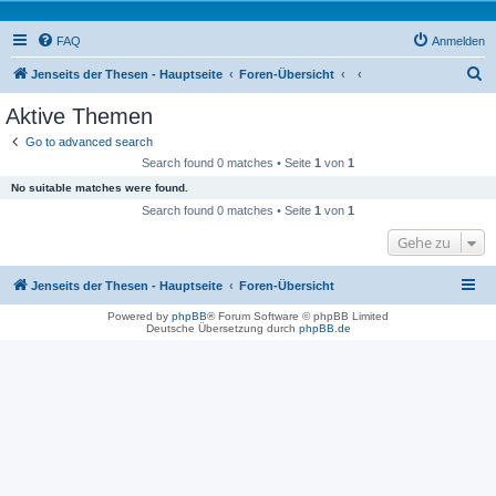
FAQ
Anmelden
S
Jenseits der Thesen - Hauptseite
Foren-Übersicht
u
Aktive Themen
c
Go to advanced search
h
Search found 0 matches • Seite
1
von
1
e
No suitable matches were found.
Search found 0 matches • Seite
1
von
1
Gehe zu
Jenseits der Thesen - Hauptseite
Foren-Übersicht
Powered by
phpBB
® Forum Software © phpBB Limited
Deutsche Übersetzung durch
phpBB.de