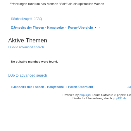
Erfahrungen rund um das Mensch "Sein" als ein spirituelles Wesen...
Schnellzugriff
FAQ
Jenseits der Thesen - Hauptseite
Foren-Übersicht
Aktive Themen
Go to advanced search
No suitable matches were found.
Go to advanced search
Jenseits der Thesen - Hauptseite
Foren-Übersicht
Al
Powered by
phpBB
® Forum Software © phpBB Lim
Deutsche Übersetzung durch
phpBB.de