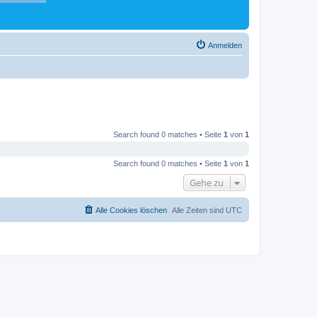
Anmelden
Search found 0 matches • Seite
1
von
1
Search found 0 matches • Seite
1
von
1
Gehe zu
Alle Cookies löschen
Alle Zeiten sind
UTC