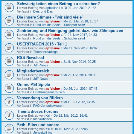
Schwierigkeiten einen Beitrag zu schreiben?
Letzter Beitrag von
apfelsine1
«
Di 29. Jan 2019, 21:38
Verfasst in
Dies und Das
Die innere Stimme - "wir sind viele"
Letzter Beitrag von
apfelsine
«
Mo 26. Mär 2018, 15:17
Verfasst in
Rund um die Seele... Schöpfer sein!
Zentrierung und Reinigung gehört dazu wie Zähneputzen
Letzter Beitrag von
apfelsine
«
Fr 24. Nov 2017, 14:33
Verfasst in
Rund um die Seele... Schöpfer sein!
USERFRAGEN 2015 - Teil 1
Letzter Beitrag von
apfelsine
«
Mo 11. Sep 2017, 16:02
Verfasst in
Themenreadings
RSS Newsfeed
Letzter Beitrag von
apfelsine
«
Sa 8. Nov 2014, 20:25
Verfasst in
JdT-News
Mitgliederbereich
Letzter Beitrag von
apfelsine
«
Mi 29. Okt 2014, 20:09
Verfasst in
JdT-News
Online-PSI Spiele
Letzter Beitrag von
apfelsine
«
Do 26. Jun 2014, 07:45
Verfasst in
Erfahrungsaustausch
Verwendung von Bildern
Letzter Beitrag von
apfelsine
«
Mi 11. Jul 2012, 14:35
Verfasst in
FAQ-Jenseitswissen
Thema dieses Forums
Letzter Beitrag von
Kiri
«
Do 22. Mär 2012, 16:41
Verfasst in
Inspirationen
Seth, Elias und andere
Letzter Beitrag von
Kiri
«
Do 15. Mär 2012, 09:05
Verfasst in
Jenseitslinks