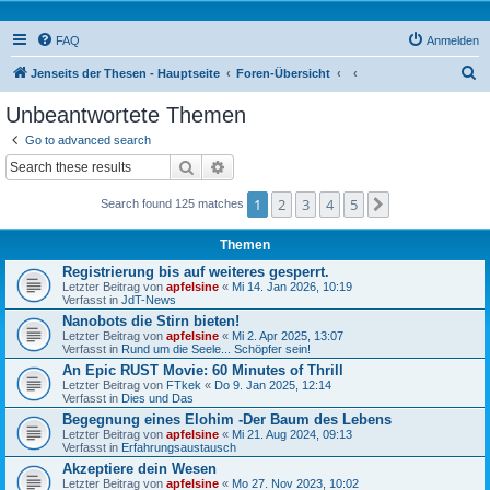
FAQ
Anmelden
S
Jenseits der Thesen - Hauptseite
Foren-Übersicht
u
Unbeantwortete Themen
c
Go to advanced search
h
Suche
Erweiterte Suche
e
1
2
3
4
5
Nächste
Search found 125 matches
Themen
Registrierung bis auf weiteres gesperrt.
Letzter Beitrag von
apfelsine
«
Mi 14. Jan 2026, 10:19
Verfasst in
JdT-News
Nanobots die Stirn bieten!
Letzter Beitrag von
apfelsine
«
Mi 2. Apr 2025, 13:07
Verfasst in
Rund um die Seele... Schöpfer sein!
An Epic RUST Movie: 60 Minutes of Thrill
Letzter Beitrag von
FTkek
«
Do 9. Jan 2025, 12:14
Verfasst in
Dies und Das
Begegnung eines Elohim -Der Baum des Lebens
Letzter Beitrag von
apfelsine
«
Mi 21. Aug 2024, 09:13
Verfasst in
Erfahrungsaustausch
Akzeptiere dein Wesen
Letzter Beitrag von
apfelsine
«
Mo 27. Nov 2023, 10:02