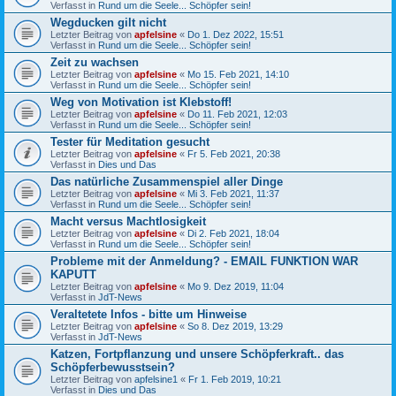
Verfasst in
Rund um die Seele... Schöpfer sein!
Wegducken gilt nicht
Letzter Beitrag von
apfelsine
«
Do 1. Dez 2022, 15:51
Verfasst in
Rund um die Seele... Schöpfer sein!
Zeit zu wachsen
Letzter Beitrag von
apfelsine
«
Mo 15. Feb 2021, 14:10
Verfasst in
Rund um die Seele... Schöpfer sein!
Weg von Motivation ist Klebstoff!
Letzter Beitrag von
apfelsine
«
Do 11. Feb 2021, 12:03
Verfasst in
Rund um die Seele... Schöpfer sein!
Tester für Meditation gesucht
Letzter Beitrag von
apfelsine
«
Fr 5. Feb 2021, 20:38
Verfasst in
Dies und Das
Das natürliche Zusammenspiel aller Dinge
Letzter Beitrag von
apfelsine
«
Mi 3. Feb 2021, 11:37
Verfasst in
Rund um die Seele... Schöpfer sein!
Macht versus Machtlosigkeit
Letzter Beitrag von
apfelsine
«
Di 2. Feb 2021, 18:04
Verfasst in
Rund um die Seele... Schöpfer sein!
Probleme mit der Anmeldung? - EMAIL FUNKTION WAR
KAPUTT
Letzter Beitrag von
apfelsine
«
Mo 9. Dez 2019, 11:04
Verfasst in
JdT-News
Veraltetete Infos - bitte um Hinweise
Letzter Beitrag von
apfelsine
«
So 8. Dez 2019, 13:29
Verfasst in
JdT-News
Katzen, Fortpflanzung und unsere Schöpferkraft.. das
Schöpferbewusstsein?
Letzter Beitrag von
apfelsine1
«
Fr 1. Feb 2019, 10:21
Verfasst in
Dies und Das