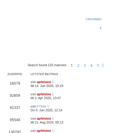
Anmelden
S
u
c
h
e
1
2
3
4
5
Nächste
Search found 125 matches
ZUGRIFFE
LETZTER BEITRAG
von
apfelsine
16079
Mi 14. Jan 2026, 10:19
von
apfelsine
92859
Mi 2. Apr 2025, 13:07
von
FTkek
91337
Do 9. Jan 2025, 12:14
von
apfelsine
95548
Mi 21. Aug 2024, 09:13
von
apfelsine
138792