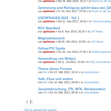
von
apfelsine
» Mo 26. Mär 2018, 15:17 » in
Rund um die See
Zentrierung und Reinigung gehört dazu wie Zä
von
apfelsine
» Fr 24. Nov 2017, 14:33 » in
Rund um die See
USERFRAGEN 2015 - Teil 1
von
apfelsine
» Mo 11. Sep 2017, 16:02 » in
Themenreading
RSS Newsfeed
von
apfelsine
» Sa 8. Nov 2014, 20:25 » in
JdT-News
Mitgliederbereich
von
apfelsine
» Mi 29. Okt 2014, 20:09 » in
JdT-News
Online-PSI Spiele
von
apfelsine
» Do 26. Jun 2014, 07:45 » in
Erfahrungsaust
Verwendung von Bildern
von
apfelsine
» Mi 11. Jul 2012, 14:35 » in
FAQ-Jenseitswis
Thema dieses Forums
von
Kiri
» Do 22. Mär 2012, 16:41 » in
Inspirationen
Seth, Elias und andere
von
Kiri
» Do 15. Mär 2012, 09:05 » in
Jenseitslinks
Jenseitsforschung, ITK, MTK, Reinkarnation
von
Kiri
» Do 15. Mär 2012, 08:42 » in
Jenseitslinks
Go to advanced search