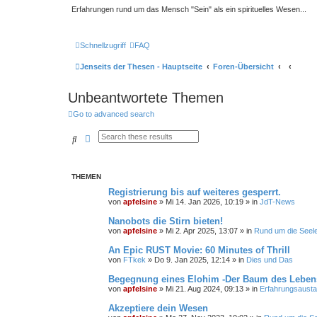
Erfahrungen rund um das Mensch "Sein" als ein spirituelles Wesen...
Schnellzugriff
FAQ
Jenseits der Thesen - Hauptseite
Foren-Übersicht
Unbeantwortete Themen
Go to advanced search
Suche
Erweiterte Suche
THEMEN
Registrierung bis auf weiteres gesperrt.
von
apfelsine
» Mi 14. Jan 2026, 10:19 » in
JdT-News
Nanobots die Stirn bieten!
von
apfelsine
» Mi 2. Apr 2025, 13:07 » in
Rund um die Seele.
An Epic RUST Movie: 60 Minutes of Thrill
von
FTkek
» Do 9. Jan 2025, 12:14 » in
Dies und Das
Begegnung eines Elohim -Der Baum des Leben
von
apfelsine
» Mi 21. Aug 2024, 09:13 » in
Erfahrungsaust
Akzeptiere dein Wesen