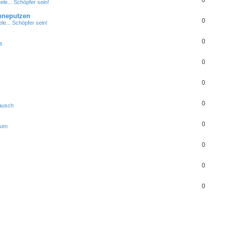
0
le... Schöpfer sein!
hneputzen
0
le... Schöpfer sein!
0
s
0
0
0
ausch
0
sen
0
0
0