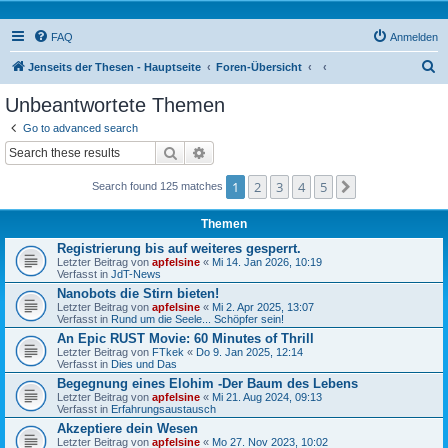
FAQ
Anmelden
S
Jenseits der Thesen - Hauptseite
Foren-Übersicht
u
Unbeantwortete Themen
c
Go to advanced search
h
Suche
Erweiterte Suche
e
1
2
3
4
5
Nächste
Search found 125 matches
Themen
Registrierung bis auf weiteres gesperrt.
Letzter Beitrag von
apfelsine
«
Mi 14. Jan 2026, 10:19
Verfasst in
JdT-News
Nanobots die Stirn bieten!
Letzter Beitrag von
apfelsine
«
Mi 2. Apr 2025, 13:07
Verfasst in
Rund um die Seele... Schöpfer sein!
An Epic RUST Movie: 60 Minutes of Thrill
Letzter Beitrag von
FTkek
«
Do 9. Jan 2025, 12:14
Verfasst in
Dies und Das
Begegnung eines Elohim -Der Baum des Lebens
Letzter Beitrag von
apfelsine
«
Mi 21. Aug 2024, 09:13
Verfasst in
Erfahrungsaustausch
Akzeptiere dein Wesen
Letzter Beitrag von
apfelsine
«
Mo 27. Nov 2023, 10:02