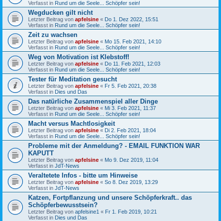
Verfasst in
Rund um die Seele... Schöpfer sein!
Wegducken gilt nicht
Letzter Beitrag von
apfelsine
«
Do 1. Dez 2022, 15:51
Verfasst in
Rund um die Seele... Schöpfer sein!
Zeit zu wachsen
Letzter Beitrag von
apfelsine
«
Mo 15. Feb 2021, 14:10
Verfasst in
Rund um die Seele... Schöpfer sein!
Weg von Motivation ist Klebstoff!
Letzter Beitrag von
apfelsine
«
Do 11. Feb 2021, 12:03
Verfasst in
Rund um die Seele... Schöpfer sein!
Tester für Meditation gesucht
Letzter Beitrag von
apfelsine
«
Fr 5. Feb 2021, 20:38
Verfasst in
Dies und Das
Das natürliche Zusammenspiel aller Dinge
Letzter Beitrag von
apfelsine
«
Mi 3. Feb 2021, 11:37
Verfasst in
Rund um die Seele... Schöpfer sein!
Macht versus Machtlosigkeit
Letzter Beitrag von
apfelsine
«
Di 2. Feb 2021, 18:04
Verfasst in
Rund um die Seele... Schöpfer sein!
Probleme mit der Anmeldung? - EMAIL FUNKTION WAR
KAPUTT
Letzter Beitrag von
apfelsine
«
Mo 9. Dez 2019, 11:04
Verfasst in
JdT-News
Veraltetete Infos - bitte um Hinweise
Letzter Beitrag von
apfelsine
«
So 8. Dez 2019, 13:29
Verfasst in
JdT-News
Katzen, Fortpflanzung und unsere Schöpferkraft.. das
Schöpferbewusstsein?
Letzter Beitrag von
apfelsine1
«
Fr 1. Feb 2019, 10:21
Verfasst in
Dies und Das