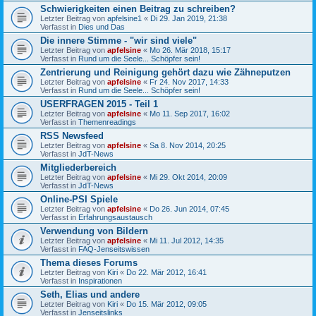
Schwierigkeiten einen Beitrag zu schreiben?
Letzter Beitrag von
apfelsine1
«
Di 29. Jan 2019, 21:38
Verfasst in
Dies und Das
Die innere Stimme - "wir sind viele"
Letzter Beitrag von
apfelsine
«
Mo 26. Mär 2018, 15:17
Verfasst in
Rund um die Seele... Schöpfer sein!
Zentrierung und Reinigung gehört dazu wie Zähneputzen
Letzter Beitrag von
apfelsine
«
Fr 24. Nov 2017, 14:33
Verfasst in
Rund um die Seele... Schöpfer sein!
USERFRAGEN 2015 - Teil 1
Letzter Beitrag von
apfelsine
«
Mo 11. Sep 2017, 16:02
Verfasst in
Themenreadings
RSS Newsfeed
Letzter Beitrag von
apfelsine
«
Sa 8. Nov 2014, 20:25
Verfasst in
JdT-News
Mitgliederbereich
Letzter Beitrag von
apfelsine
«
Mi 29. Okt 2014, 20:09
Verfasst in
JdT-News
Online-PSI Spiele
Letzter Beitrag von
apfelsine
«
Do 26. Jun 2014, 07:45
Verfasst in
Erfahrungsaustausch
Verwendung von Bildern
Letzter Beitrag von
apfelsine
«
Mi 11. Jul 2012, 14:35
Verfasst in
FAQ-Jenseitswissen
Thema dieses Forums
Letzter Beitrag von
Kiri
«
Do 22. Mär 2012, 16:41
Verfasst in
Inspirationen
Seth, Elias und andere
Letzter Beitrag von
Kiri
«
Do 15. Mär 2012, 09:05
Verfasst in
Jenseitslinks