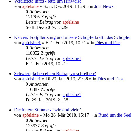
Veraltetete Infos - bitte um Hinweise
von
apfelsine
» So 8. Dez 2019, 13:29 » in
JdT-News
0
Antworten
121786
Zugriffe
Letzter Beitrag
von
apfelsine
So 8. Dez 2019, 13:29
Katzen, Fortpflanzung und unsere Schöpferkraft.. das Schöpfe
von
apfelsine1
» Fr 1. Feb 2019, 10:21 » in
Dies und Das
0
Antworten
118852
Zugriffe
Letzter Beitrag
von
apfelsine1
Fr 1. Feb 2019, 10:21
Schwierigkeiten einen Beitrag zu schreiben?
von
apfelsine1
» Di 29. Jan 2019, 21:38 » in
Dies und Das
0
Antworten
116887
Zugriffe
Letzter Beitrag
von
apfelsine1
Di 29. Jan 2019, 21:38
Die innere Stimme - "wir sind viele"
von
apfelsine
» Mo 26. Mär 2018, 15:17 » in
Rund um die Seele
0
Antworten
123937
Zugriffe
Letzter Beitrag
von
apfelsine