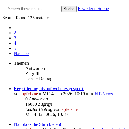
Erweiterte Suche
Suche
Search found 125 matches
1
2
3
4
5
Nächste
Themen
Antworten
Zugriffe
Letzter Beitrag
Registrierung bis auf weiteres gesperrt.
von
apfelsine
» Mi 14. Jan 2026, 10:19 » in
JdT-News
0
Antworten
16080
Zugriffe
Letzter Beitrag
von
apfelsine
Mi 14. Jan 2026, 10:19
Nanobots die Stirn bieten!