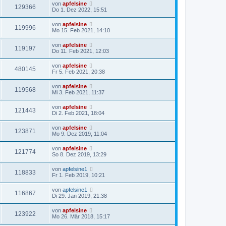
von
apfelsine
129366
Do 1. Dez 2022, 15:51
von
apfelsine
119996
Mo 15. Feb 2021, 14:10
von
apfelsine
119197
Do 11. Feb 2021, 12:03
von
apfelsine
480145
Fr 5. Feb 2021, 20:38
von
apfelsine
119568
Mi 3. Feb 2021, 11:37
von
apfelsine
121443
Di 2. Feb 2021, 18:04
von
apfelsine
123871
Mo 9. Dez 2019, 11:04
von
apfelsine
121774
So 8. Dez 2019, 13:29
von
apfelsine1
118833
Fr 1. Feb 2019, 10:21
von
apfelsine1
116867
Di 29. Jan 2019, 21:38
von
apfelsine
123922
Mo 26. Mär 2018, 15:17