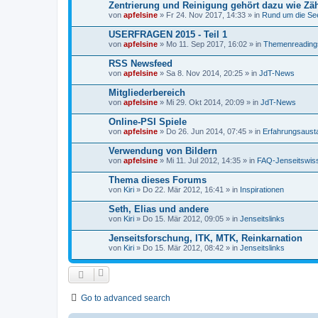
Zentrierung und Reinigung gehört dazu wie Zä
von
apfelsine
» Fr 24. Nov 2017, 14:33 » in
Rund um die See
USERFRAGEN 2015 - Teil 1
von
apfelsine
» Mo 11. Sep 2017, 16:02 » in
Themenreading
RSS Newsfeed
von
apfelsine
» Sa 8. Nov 2014, 20:25 » in
JdT-News
Mitgliederbereich
von
apfelsine
» Mi 29. Okt 2014, 20:09 » in
JdT-News
Online-PSI Spiele
von
apfelsine
» Do 26. Jun 2014, 07:45 » in
Erfahrungsaust
Verwendung von Bildern
von
apfelsine
» Mi 11. Jul 2012, 14:35 » in
FAQ-Jenseitswis
Thema dieses Forums
von
Kiri
» Do 22. Mär 2012, 16:41 » in
Inspirationen
Seth, Elias und andere
von
Kiri
» Do 15. Mär 2012, 09:05 » in
Jenseitslinks
Jenseitsforschung, ITK, MTK, Reinkarnation
von
Kiri
» Do 15. Mär 2012, 08:42 » in
Jenseitslinks
Go to advanced search