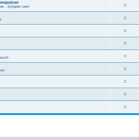
hneputzen
0
le... Schöpfer sein!
0
s
0
0
0
ausch
0
sen
0
0
0