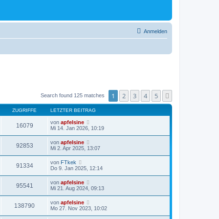
Anmelden
1
2
3
4
5
Nächste
Search found 125 matches
ZUGRIFFE
LETZTER BEITRAG
von
apfelsine
16079
Mi 14. Jan 2026, 10:19
von
apfelsine
92853
Mi 2. Apr 2025, 13:07
von
FTkek
91334
Do 9. Jan 2025, 12:14
von
apfelsine
95541
Mi 21. Aug 2024, 09:13
von
apfelsine
138790
Mo 27. Nov 2023, 10:02