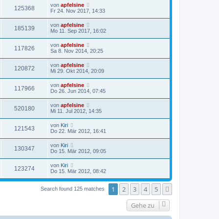
von
apfelsine
125368
Fr 24. Nov 2017, 14:33
von
apfelsine
185139
Mo 11. Sep 2017, 16:02
von
apfelsine
117826
Sa 8. Nov 2014, 20:25
von
apfelsine
120872
Mi 29. Okt 2014, 20:09
von
apfelsine
117966
Do 26. Jun 2014, 07:45
von
apfelsine
520180
Mi 11. Jul 2012, 14:35
von
Kiri
121543
Do 22. Mär 2012, 16:41
von
Kiri
130347
Do 15. Mär 2012, 09:05
von
Kiri
123274
Do 15. Mär 2012, 08:42
1
2
3
4
5
Nächste
Search found 125 matches
Gehe zu