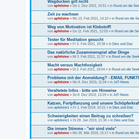
Wegducken gilt nicht
von
apfelsine
» Do 1. Dez 2022, 15:51 » in
Rund um die Seel
Zeit zu wachsen
von
apfelsine
» Mo 15. Feb 2021, 14:10 » in
Rund um die See
Weg von Motivation ist Klebstoff!
von
apfelsine
» Do 11. Feb 2021, 12:03 » in
Rund um die See
Tester für Meditation gesucht
von
apfelsine
» Fr 5. Feb 2021, 20:38 » in
Dies und Das
Das natürliche Zusammenspiel aller Dinge
von
apfelsine
» Mi 3. Feb 2021, 11:37 » in
Rund um die Seele
Macht versus Machtlosigkeit
von
apfelsine
» Di 2. Feb 2021, 18:04 » in
Rund um die Seele
Probleme mit der Anmeldung? - EMAIL FUNK
von
apfelsine
» Mo 9. Dez 2019, 11:04 » in
JdT-News
Veraltetete Infos - bitte um Hinweise
von
apfelsine
» So 8. Dez 2019, 13:29 » in
JdT-News
Katzen, Fortpflanzung und unsere Schöpferkraf
von
apfelsine1
» Fr 1. Feb 2019, 10:21 » in
Dies und Das
Schwierigkeiten einen Beitrag zu schreiben?
von
apfelsine1
» Di 29. Jan 2019, 21:38 » in
Dies und Das
Die innere Stimme - "wir sind viele"
von
apfelsine
» Mo 26. Mär 2018, 15:17 » in
Rund um die See