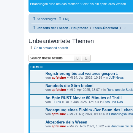
Erfahrungen rund um das Mensch "Sein" als ein spirituelles Wesen...
Schnellzugriff
FAQ
Jenseits der Thesen - Hauptseite
Foren-Übersicht
Unbeantwortete Themen
Go to advanced search
Suche
Erweiterte Suche
THEMEN
Registrierung bis auf weiteres gesperrt.
von
apfelsine
» Mi 14. Jan 2026, 10:19 » in
JdT-News
Nanobots die Stirn bieten!
von
apfelsine
» Mi 2. Apr 2025, 13:07 » in
Rund um die Seele.
An Epic RUST Movie: 60 Minutes of Thrill
von
FTkek
» Do 9. Jan 2025, 12:14 » in
Dies und Das
Begegnung eines Elohim -Der Baum des Leben
von
apfelsine
» Mi 21. Aug 2024, 09:13 » in
Erfahrungsaust
Akzeptiere dein Wesen
von
apfelsine
» Mo 27. Nov 2023, 10:02 » in
Rund um die See