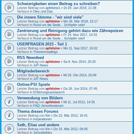
Schwierigkeiten einen Beitrag zu schreiben?
Letzter Beitrag von
apfelsine1
«
Di 29. Jan 2019, 21:38
Verfasst in
Dies und Das
Die innere Stimme - "wir sind viele"
Letzter Beitrag von
apfelsine
«
Mo 26. Mär 2018, 15:17
Verfasst in
Rund um die Seele... Schöpfer sein!
Zentrierung und Reinigung gehört dazu wie Zähneputzen
Letzter Beitrag von
apfelsine
«
Fr 24. Nov 2017, 14:33
Verfasst in
Rund um die Seele... Schöpfer sein!
USERFRAGEN 2015 - Teil 1
Letzter Beitrag von
apfelsine
«
Mo 11. Sep 2017, 16:02
Verfasst in
Themenreadings
RSS Newsfeed
Letzter Beitrag von
apfelsine
«
Sa 8. Nov 2014, 20:25
Verfasst in
JdT-News
Mitgliederbereich
Letzter Beitrag von
apfelsine
«
Mi 29. Okt 2014, 20:09
Verfasst in
JdT-News
Online-PSI Spiele
Letzter Beitrag von
apfelsine
«
Do 26. Jun 2014, 07:45
Verfasst in
Erfahrungsaustausch
Verwendung von Bildern
Letzter Beitrag von
apfelsine
«
Mi 11. Jul 2012, 14:35
Verfasst in
FAQ-Jenseitswissen
Thema dieses Forums
Letzter Beitrag von
Kiri
«
Do 22. Mär 2012, 16:41
Verfasst in
Inspirationen
Seth, Elias und andere
Letzter Beitrag von
Kiri
«
Do 15. Mär 2012, 09:05
Verfasst in
Jenseitslinks