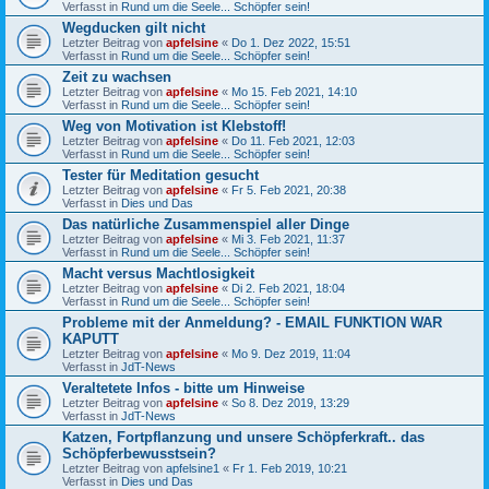
Verfasst in
Rund um die Seele... Schöpfer sein!
Wegducken gilt nicht
Letzter Beitrag von
apfelsine
«
Do 1. Dez 2022, 15:51
Verfasst in
Rund um die Seele... Schöpfer sein!
Zeit zu wachsen
Letzter Beitrag von
apfelsine
«
Mo 15. Feb 2021, 14:10
Verfasst in
Rund um die Seele... Schöpfer sein!
Weg von Motivation ist Klebstoff!
Letzter Beitrag von
apfelsine
«
Do 11. Feb 2021, 12:03
Verfasst in
Rund um die Seele... Schöpfer sein!
Tester für Meditation gesucht
Letzter Beitrag von
apfelsine
«
Fr 5. Feb 2021, 20:38
Verfasst in
Dies und Das
Das natürliche Zusammenspiel aller Dinge
Letzter Beitrag von
apfelsine
«
Mi 3. Feb 2021, 11:37
Verfasst in
Rund um die Seele... Schöpfer sein!
Macht versus Machtlosigkeit
Letzter Beitrag von
apfelsine
«
Di 2. Feb 2021, 18:04
Verfasst in
Rund um die Seele... Schöpfer sein!
Probleme mit der Anmeldung? - EMAIL FUNKTION WAR
KAPUTT
Letzter Beitrag von
apfelsine
«
Mo 9. Dez 2019, 11:04
Verfasst in
JdT-News
Veraltetete Infos - bitte um Hinweise
Letzter Beitrag von
apfelsine
«
So 8. Dez 2019, 13:29
Verfasst in
JdT-News
Katzen, Fortpflanzung und unsere Schöpferkraft.. das
Schöpferbewusstsein?
Letzter Beitrag von
apfelsine1
«
Fr 1. Feb 2019, 10:21
Verfasst in
Dies und Das