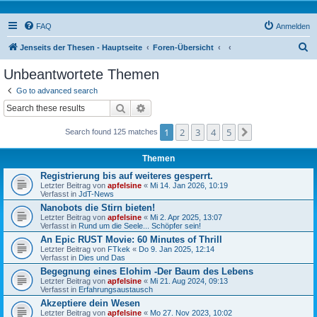
FAQ
Anmelden
S
Jenseits der Thesen - Hauptseite
Foren-Übersicht
u
Unbeantwortete Themen
c
Go to advanced search
h
Suche
Erweiterte Suche
e
1
2
3
4
5
Nächste
Search found 125 matches
Themen
Registrierung bis auf weiteres gesperrt.
Letzter Beitrag von
apfelsine
«
Mi 14. Jan 2026, 10:19
Verfasst in
JdT-News
Nanobots die Stirn bieten!
Letzter Beitrag von
apfelsine
«
Mi 2. Apr 2025, 13:07
Verfasst in
Rund um die Seele... Schöpfer sein!
An Epic RUST Movie: 60 Minutes of Thrill
Letzter Beitrag von
FTkek
«
Do 9. Jan 2025, 12:14
Verfasst in
Dies und Das
Begegnung eines Elohim -Der Baum des Lebens
Letzter Beitrag von
apfelsine
«
Mi 21. Aug 2024, 09:13
Verfasst in
Erfahrungsaustausch
Akzeptiere dein Wesen
Letzter Beitrag von
apfelsine
«
Mo 27. Nov 2023, 10:02