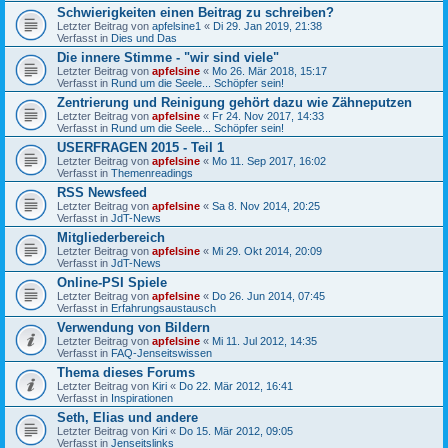
Schwierigkeiten einen Beitrag zu schreiben?
Letzter Beitrag von
apfelsine1
«
Di 29. Jan 2019, 21:38
Verfasst in
Dies und Das
Die innere Stimme - "wir sind viele"
Letzter Beitrag von
apfelsine
«
Mo 26. Mär 2018, 15:17
Verfasst in
Rund um die Seele... Schöpfer sein!
Zentrierung und Reinigung gehört dazu wie Zähneputzen
Letzter Beitrag von
apfelsine
«
Fr 24. Nov 2017, 14:33
Verfasst in
Rund um die Seele... Schöpfer sein!
USERFRAGEN 2015 - Teil 1
Letzter Beitrag von
apfelsine
«
Mo 11. Sep 2017, 16:02
Verfasst in
Themenreadings
RSS Newsfeed
Letzter Beitrag von
apfelsine
«
Sa 8. Nov 2014, 20:25
Verfasst in
JdT-News
Mitgliederbereich
Letzter Beitrag von
apfelsine
«
Mi 29. Okt 2014, 20:09
Verfasst in
JdT-News
Online-PSI Spiele
Letzter Beitrag von
apfelsine
«
Do 26. Jun 2014, 07:45
Verfasst in
Erfahrungsaustausch
Verwendung von Bildern
Letzter Beitrag von
apfelsine
«
Mi 11. Jul 2012, 14:35
Verfasst in
FAQ-Jenseitswissen
Thema dieses Forums
Letzter Beitrag von
Kiri
«
Do 22. Mär 2012, 16:41
Verfasst in
Inspirationen
Seth, Elias und andere
Letzter Beitrag von
Kiri
«
Do 15. Mär 2012, 09:05
Verfasst in
Jenseitslinks