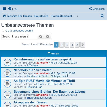
FAQ
Anmelden
S
Jenseits der Thesen - Hauptseite
Foren-Übersicht
u
Unbeantwortete Themen
c
Go to advanced search
h
Suche
Erweiterte Suche
e
1
2
3
4
5
Nächste
Search found 125 matches
Themen
Registrierung bis auf weiteres gesperrt.
Letzter Beitrag von
apfelsine
«
Mi 14. Jan 2026, 10:19
Verfasst in
JdT-News
Nanobots die Stirn bieten!
Letzter Beitrag von
apfelsine
«
Mi 2. Apr 2025, 13:07
Verfasst in
Rund um die Seele... Schöpfer sein!
An Epic RUST Movie: 60 Minutes of Thrill
Letzter Beitrag von
FTkek
«
Do 9. Jan 2025, 12:14
Verfasst in
Dies und Das
Begegnung eines Elohim -Der Baum des Lebens
Letzter Beitrag von
apfelsine
«
Mi 21. Aug 2024, 09:13
Verfasst in
Erfahrungsaustausch
Akzeptiere dein Wesen
Letzter Beitrag von
apfelsine
«
Mo 27. Nov 2023, 10:02