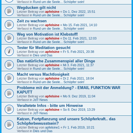
Verfasst in
Rund um die Seele... Schöpfer sein!
Wegducken gilt nicht
Letzter Beitrag von
apfelsine
«
Do 1. Dez 2022, 15:51
Verfasst in
Rund um die Seele... Schöpfer sein!
Zeit zu wachsen
Letzter Beitrag von
apfelsine
«
Mo 15. Feb 2021, 14:10
Verfasst in
Rund um die Seele... Schöpfer sein!
Weg von Motivation ist Klebstoff!
Letzter Beitrag von
apfelsine
«
Do 11. Feb 2021, 12:03
Verfasst in
Rund um die Seele... Schöpfer sein!
Tester für Meditation gesucht
Letzter Beitrag von
apfelsine
«
Fr 5. Feb 2021, 20:38
Verfasst in
Dies und Das
Das natürliche Zusammenspiel aller Dinge
Letzter Beitrag von
apfelsine
«
Mi 3. Feb 2021, 11:37
Verfasst in
Rund um die Seele... Schöpfer sein!
Macht versus Machtlosigkeit
Letzter Beitrag von
apfelsine
«
Di 2. Feb 2021, 18:04
Verfasst in
Rund um die Seele... Schöpfer sein!
Probleme mit der Anmeldung? - EMAIL FUNKTION WAR
KAPUTT
Letzter Beitrag von
apfelsine
«
Mo 9. Dez 2019, 11:04
Verfasst in
JdT-News
Veraltetete Infos - bitte um Hinweise
Letzter Beitrag von
apfelsine
«
So 8. Dez 2019, 13:29
Verfasst in
JdT-News
Katzen, Fortpflanzung und unsere Schöpferkraft.. das
Schöpferbewusstsein?
Letzter Beitrag von
apfelsine1
«
Fr 1. Feb 2019, 10:21
Verfasst in
Dies und Das