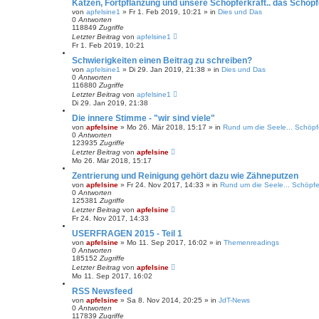
Katzen, Fortpflanzung und unsere Schöpferkraft.. das Schö
von
apfelsine1
» Fr 1. Feb 2019, 10:21 » in
Dies und Das
0
Antworten
118849
Zugriffe
Letzter Beitrag
von
apfelsine1
Fr 1. Feb 2019, 10:21
Schwierigkeiten einen Beitrag zu schreiben?
von
apfelsine1
» Di 29. Jan 2019, 21:38 » in
Dies und Das
0
Antworten
116880
Zugriffe
Letzter Beitrag
von
apfelsine1
Di 29. Jan 2019, 21:38
Die innere Stimme - "wir sind viele"
von
apfelsine
» Mo 26. Mär 2018, 15:17 » in
Rund um die Seele... Schöpfe
0
Antworten
123935
Zugriffe
Letzter Beitrag
von
apfelsine
Mo 26. Mär 2018, 15:17
Zentrierung und Reinigung gehört dazu wie Zähneputzen
von
apfelsine
» Fr 24. Nov 2017, 14:33 » in
Rund um die Seele... Schöpfe
0
Antworten
125381
Zugriffe
Letzter Beitrag
von
apfelsine
Fr 24. Nov 2017, 14:33
USERFRAGEN 2015 - Teil 1
von
apfelsine
» Mo 11. Sep 2017, 16:02 » in
Themenreadings
0
Antworten
185152
Zugriffe
Letzter Beitrag
von
apfelsine
Mo 11. Sep 2017, 16:02
RSS Newsfeed
von
apfelsine
» Sa 8. Nov 2014, 20:25 » in
JdT-News
0
Antworten
117839
Zugriffe