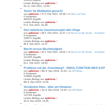
119209
Zugriffe
Letzter Beitrag
von
apfelsine
Do 11. Feb 2021, 12:03
Tester für Meditation gesucht
von
apfelsine
» Fr 5. Feb 2021, 20:38 » in
Dies und Das
0
Antworten
480225
Zugriffe
Letzter Beitrag
von
apfelsine
Fr 5. Feb 2021, 20:38
Das natürliche Zusammenspiel aller Dinge
von
apfelsine
» Mi 3. Feb 2021, 11:37 » in
Rund um die Seele... Schöpfer 
0
Antworten
119571
Zugriffe
Letzter Beitrag
von
apfelsine
Mi 3. Feb 2021, 11:37
Macht versus Machtlosigkeit
von
apfelsine
» Di 2. Feb 2021, 18:04 » in
Rund um die Seele... Schöpfer 
0
Antworten
121455
Zugriffe
Letzter Beitrag
von
apfelsine
Di 2. Feb 2021, 18:04
Probleme mit der Anmeldung? - EMAIL FUNKTION WAR KA
von
apfelsine
» Mo 9. Dez 2019, 11:04 » in
JdT-News
0
Antworten
123883
Zugriffe
Letzter Beitrag
von
apfelsine
Mo 9. Dez 2019, 11:04
Veraltetete Infos - bitte um Hinweise
von
apfelsine
» So 8. Dez 2019, 13:29 » in
JdT-News
0
Antworten
121784
Zugriffe
Letzter Beitrag
von
apfelsine
So 8. Dez 2019, 13:29