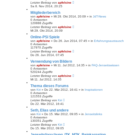
Letzter Beitrag
von
apfelsine
Sa 8. Nov 2014, 20:25
Mitgliederbereich
von
apfelsine
» Mi 29. Okt 2014, 20:09 » in
JdT-News
0
Antworten
120888
Zugriffe
Letzter Beitrag
von
apfelsine
Mi 29. Okt 2014, 20:09
Online-PSI Spiele
von
apfelsine
» Do 26. Jun 2014, 07:45 » in
Erfahrungsaustausch
0
Antworten
117970
Zugriffe
Letzter Beitrag
von
apfelsine
Do 26. Jun 2014, 07:45
Verwendung von Bildern
von
apfelsine
» Mi 11. Jul 2012, 14:35 » in
FAQ-Jenseitswissen
0
Antworten
520244
Zugriffe
Letzter Beitrag
von
apfelsine
Mi 11. Jul 2012, 14:35
Thema dieses Forums
von
Kiri
» Do 22. Mär 2012, 16:41 » in
Inspirationen
0
Antworten
121553
Zugriffe
Letzter Beitrag
von
Kiri
Do 22. Mär 2012, 16:41
Seth, Elias und andere
von
Kiri
» Do 15. Mär 2012, 09:05 » in
Jenseitslinks
0
Antworten
130351
Zugriffe
Letzter Beitrag
von
Kiri
Do 15. Mär 2012, 09:05
Jenseitsforschung, ITK, MTK, Reinkarnation