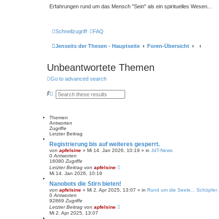
Erfahrungen rund um das Mensch "Sein" als ein spirituelles Wesen...
Schnellzugriff
FAQ
Jenseits der Thesen - Hauptseite
Foren-Übersicht
Unbeantwortete Themen
Go to advanced search
S
E
u
r
c
w
h
e
e
i
Themen
t
Antworten
e
Zugriffe
r
Letzter Beitrag
t
Registrierung bis auf weiteres gesperrt.
e
von
apfelsine
» Mi 14. Jan 2026, 10:19 » in
JdT-News
S
0
Antworten
u
16080
Zugriffe
c
Letzter Beitrag
von
apfelsine
h
Mi 14. Jan 2026, 10:19
e
Nanobots die Stirn bieten!
von
apfelsine
» Mi 2. Apr 2025, 13:07 » in
Rund um die Seele... Schöpfer 
0
Antworten
92869
Zugriffe
Letzter Beitrag
von
apfelsine
Mi 2. Apr 2025, 13:07