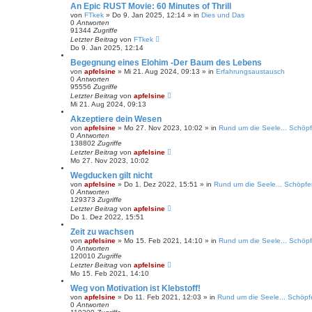
An Epic RUST Movie: 60 Minutes of Thrill
von
FTkek
» Do 9. Jan 2025, 12:14 » in
Dies und Das
0
Antworten
91344
Zugriffe
Letzter Beitrag
von
FTkek
Do 9. Jan 2025, 12:14
Begegnung eines Elohim -Der Baum des Lebens
von
apfelsine
» Mi 21. Aug 2024, 09:13 » in
Erfahrungsaustausch
0
Antworten
95556
Zugriffe
Letzter Beitrag
von
apfelsine
Mi 21. Aug 2024, 09:13
Akzeptiere dein Wesen
von
apfelsine
» Mo 27. Nov 2023, 10:02 » in
Rund um die Seele... Schöpf
0
Antworten
138802
Zugriffe
Letzter Beitrag
von
apfelsine
Mo 27. Nov 2023, 10:02
Wegducken gilt nicht
von
apfelsine
» Do 1. Dez 2022, 15:51 » in
Rund um die Seele... Schöpfer
0
Antworten
129373
Zugriffe
Letzter Beitrag
von
apfelsine
Do 1. Dez 2022, 15:51
Zeit zu wachsen
von
apfelsine
» Mo 15. Feb 2021, 14:10 » in
Rund um die Seele... Schöpf
0
Antworten
120010
Zugriffe
Letzter Beitrag
von
apfelsine
Mo 15. Feb 2021, 14:10
Weg von Motivation ist Klebstoff!
von
apfelsine
» Do 11. Feb 2021, 12:03 » in
Rund um die Seele... Schöpfe
0
Antworten