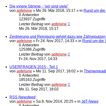
Die innere Stimme - "wir sind viele"
von
apfelsine
» Mo 26. Mär 2018, 15:17 » in
Rund um die S
0
Antworten
123937
Zugriffe
Letzter Beitrag
von
apfelsine
Mo 26. Mär 2018, 15:17
Zentrierung und Reinigung gehört dazu wie Zähneputzen
von
apfelsine
» Fr 24. Nov 2017, 14:33 » in
Rund um die S
0
Antworten
125386
Zugriffe
Letzter Beitrag
von
apfelsine
Fr 24. Nov 2017, 14:33
USERFRAGEN 2015 - Teil 1
von
apfelsine
» Mo 11. Sep 2017, 16:02 » in
Themenread
0
Antworten
185163
Zugriffe
Letzter Beitrag
von
apfelsine
Mo 11. Sep 2017, 16:02
RSS Newsfeed
von
apfelsine
» Sa 8. Nov 2014, 20:25 » in
JdT-News
0
Antworten