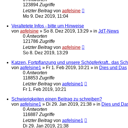
123894
Zugriffe
Letzter Beitrag
von
apfelsine
Mo 9. Dez 2019, 11:04
Veraltetete Infos - bitte um Hinweise
von
apfelsine
» So 8. Dez 2019, 13:29 » in
JdT-News
0
Antworten
121786
Zugriffe
Letzter Beitrag
von
apfelsine
So 8. Dez 2019, 13:29
Katzen, Fortpflanzung und unsere Schöpferkraft.. das S
von
apfelsine1
» Fr 1. Feb 2019, 10:21 » in
Dies und Das
0
Antworten
118853
Zugriffe
Letzter Beitrag
von
apfelsine1
Fr 1. Feb 2019, 10:21
Schwierigkeiten einen Beitrag zu schreiben?
von
apfelsine1
» Di 29. Jan 2019, 21:38 » in
Dies und Da
0
Antworten
116887
Zugriffe
Letzter Beitrag
von
apfelsine1
Di 29. Jan 2019, 21:38