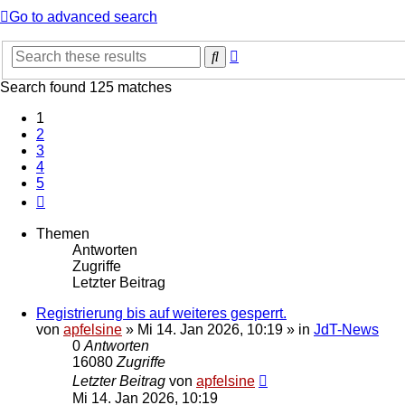
Go to advanced search
Erweiterte
Suche
Suche
Search found 125 matches
1
2
3
4
5
Nächste
Themen
Antworten
Zugriffe
Letzter Beitrag
Registrierung bis auf weiteres gesperrt.
von
apfelsine
» Mi 14. Jan 2026, 10:19 » in
JdT-News
0
Antworten
16080
Zugriffe
Letzter Beitrag
von
apfelsine
Mi 14. Jan 2026, 10:19