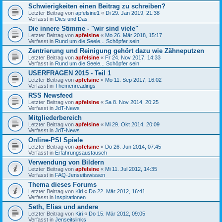
Schwierigkeiten einen Beitrag zu schreiben?
Letzter Beitrag von
apfelsine1
«
Di 29. Jan 2019, 21:38
Verfasst in
Dies und Das
Die innere Stimme - "wir sind viele"
Letzter Beitrag von
apfelsine
«
Mo 26. Mär 2018, 15:17
Verfasst in
Rund um die Seele... Schöpfer sein!
Zentrierung und Reinigung gehört dazu wie Zähneputzen
Letzter Beitrag von
apfelsine
«
Fr 24. Nov 2017, 14:33
Verfasst in
Rund um die Seele... Schöpfer sein!
USERFRAGEN 2015 - Teil 1
Letzter Beitrag von
apfelsine
«
Mo 11. Sep 2017, 16:02
Verfasst in
Themenreadings
RSS Newsfeed
Letzter Beitrag von
apfelsine
«
Sa 8. Nov 2014, 20:25
Verfasst in
JdT-News
Mitgliederbereich
Letzter Beitrag von
apfelsine
«
Mi 29. Okt 2014, 20:09
Verfasst in
JdT-News
Online-PSI Spiele
Letzter Beitrag von
apfelsine
«
Do 26. Jun 2014, 07:45
Verfasst in
Erfahrungsaustausch
Verwendung von Bildern
Letzter Beitrag von
apfelsine
«
Mi 11. Jul 2012, 14:35
Verfasst in
FAQ-Jenseitswissen
Thema dieses Forums
Letzter Beitrag von
Kiri
«
Do 22. Mär 2012, 16:41
Verfasst in
Inspirationen
Seth, Elias und andere
Letzter Beitrag von
Kiri
«
Do 15. Mär 2012, 09:05
Verfasst in
Jenseitslinks