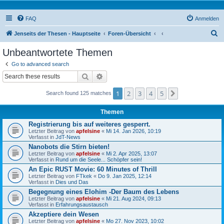
FAQ
Anmelden
S
Jenseits der Thesen - Hauptseite
Foren-Übersicht
u
Unbeantwortete Themen
c
Go to advanced search
h
Suche
Erweiterte Suche
e
1
2
3
4
5
Nächste
Search found 125 matches
Themen
Registrierung bis auf weiteres gesperrt.
Letzter Beitrag von
apfelsine
«
Mi 14. Jan 2026, 10:19
Verfasst in
JdT-News
Nanobots die Stirn bieten!
Letzter Beitrag von
apfelsine
«
Mi 2. Apr 2025, 13:07
Verfasst in
Rund um die Seele... Schöpfer sein!
An Epic RUST Movie: 60 Minutes of Thrill
Letzter Beitrag von
FTkek
«
Do 9. Jan 2025, 12:14
Verfasst in
Dies und Das
Begegnung eines Elohim -Der Baum des Lebens
Letzter Beitrag von
apfelsine
«
Mi 21. Aug 2024, 09:13
Verfasst in
Erfahrungsaustausch
Akzeptiere dein Wesen
Letzter Beitrag von
apfelsine
«
Mo 27. Nov 2023, 10:02