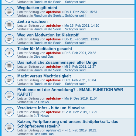
Verfasst in
Rund um die Seele... Schöpfer sein!
Wegducken gilt nicht
Letzter Beitrag von
apfelsine
«
Do 1. Dez 2022, 15:51
Verfasst in
Rund um die Seele... Schöpfer sein!
Zeit zu wachsen
Letzter Beitrag von
apfelsine
«
Mo 15. Feb 2021, 14:10
Verfasst in
Rund um die Seele... Schöpfer sein!
Weg von Motivation ist Klebstoff!
Letzter Beitrag von
apfelsine
«
Do 11. Feb 2021, 12:03
Verfasst in
Rund um die Seele... Schöpfer sein!
Tester für Meditation gesucht
Letzter Beitrag von
apfelsine
«
Fr 5. Feb 2021, 20:38
Verfasst in
Dies und Das
Das natürliche Zusammenspiel aller Dinge
Letzter Beitrag von
apfelsine
«
Mi 3. Feb 2021, 11:37
Verfasst in
Rund um die Seele... Schöpfer sein!
Macht versus Machtlosigkeit
Letzter Beitrag von
apfelsine
«
Di 2. Feb 2021, 18:04
Verfasst in
Rund um die Seele... Schöpfer sein!
Probleme mit der Anmeldung? - EMAIL FUNKTION WAR
KAPUTT
Letzter Beitrag von
apfelsine
«
Mo 9. Dez 2019, 11:04
Verfasst in
JdT-News
Veraltetete Infos - bitte um Hinweise
Letzter Beitrag von
apfelsine
«
So 8. Dez 2019, 13:29
Verfasst in
JdT-News
Katzen, Fortpflanzung und unsere Schöpferkraft.. das
Schöpferbewusstsein?
Letzter Beitrag von
apfelsine1
«
Fr 1. Feb 2019, 10:21
Verfasst in
Dies und Das