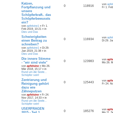
Katzen,
von
apfe
0
118916
Fortpflanzung und
Fr 1. Fe
unsere
Schöpferkraft.. das
Schöpferbewussts
ein?
von
apfelsine1
» Fr 1.
Feb 2019, 10:21 » in
Dies und Das
Schwierigkeiten
von
apfe
0
116934
einen Beitrag zu
Di 29. J
schreiben?
von
apfelsine1
» Di 29.
Jan 2019, 21:38 » in
Dies und Das
Die innere Stimme
von
apfe
0
123983
- "wir sind viele"
Mo 26. M
von
apfelsine
» Mo 26.
Mär 2018, 15:17 » in
Rund um die Seele...
Schöpfer sein!
Zentrierung und
von
apfe
0
125443
Reinigung gehört
Fr 24. N
dazu wie
Zähneputzen
von
apfelsine
» Fr 24.
Nov 2017, 14:33 » in
Rund um die Seele...
Schöpfer sein!
USERFRAGEN
von
apfe
0
185276
2015 - Teil 1
Mo 11. S