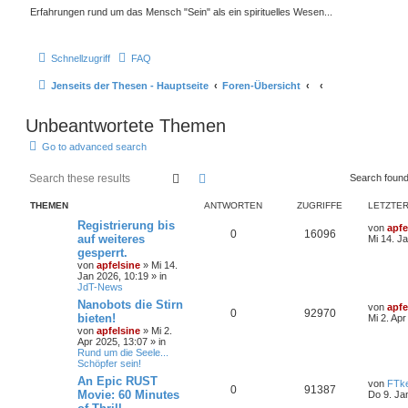
Erfahrungen rund um das Mensch "Sein" als ein spirituelles Wesen...
Schnellzugriff
FAQ
Jenseits der Thesen - Hauptseite
Foren-Übersicht
Unbeantwortete Themen
Go to advanced search
Suche
Erweiterte Suche
Search foun
THEMEN
ANTWORTEN
ZUGRIFFE
LETZTER
Registrierung bis
von
apfe
0
16096
auf weiteres
Mi 14. J
gesperrt.
von
apfelsine
» Mi 14.
Jan 2026, 10:19 » in
JdT-News
Nanobots die Stirn
von
apfe
0
92970
bieten!
Mi 2. Apr
von
apfelsine
» Mi 2.
Apr 2025, 13:07 » in
Rund um die Seele...
Schöpfer sein!
An Epic RUST
von
FTk
0
91387
Movie: 60 Minutes
Do 9. Ja