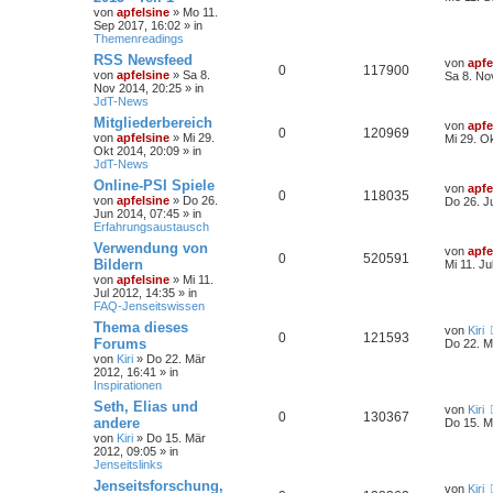
von
apfelsine
» Mo 11.
Sep 2017, 16:02 » in
Themenreadings
RSS Newsfeed
von
apfe
0
117900
von
apfelsine
» Sa 8.
Sa 8. No
Nov 2014, 20:25 » in
JdT-News
Mitgliederbereich
von
apfe
0
120969
von
apfelsine
» Mi 29.
Mi 29. O
Okt 2014, 20:09 » in
JdT-News
Online-PSI Spiele
von
apfe
0
118035
von
apfelsine
» Do 26.
Do 26. J
Jun 2014, 07:45 » in
Erfahrungsaustausch
Verwendung von
von
apfe
0
520591
Bildern
Mi 11. Ju
von
apfelsine
» Mi 11.
Jul 2012, 14:35 » in
FAQ-Jenseitswissen
Thema dieses
von
Kiri
0
121593
Forums
Do 22. M
von
Kiri
» Do 22. Mär
2012, 16:41 » in
Inspirationen
Seth, Elias und
von
Kiri
0
130367
andere
Do 15. M
von
Kiri
» Do 15. Mär
2012, 09:05 » in
Jenseitslinks
Jenseitsforschung,
von
Kiri