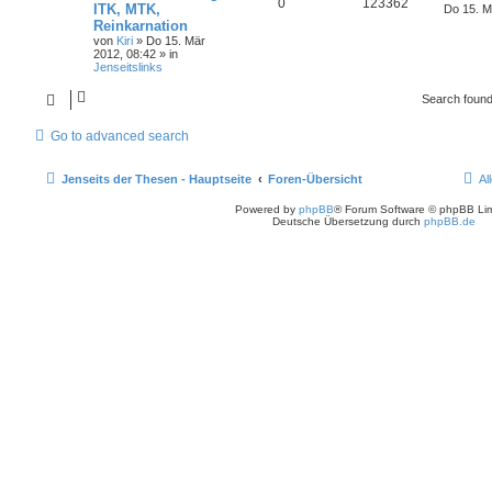
0
123362
ITK, MTK,
Do 15. M
Reinkarnation
von
Kiri
» Do 15. Mär
2012, 08:42 » in
Jenseitslinks
Search foun
Go to advanced search
Jenseits der Thesen - Hauptseite
Foren-Übersicht
Al
Powered by
phpBB
® Forum Software © phpBB Lim
Deutsche Übersetzung durch
phpBB.de