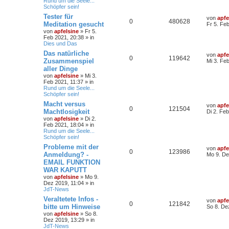
Rund um die Seele...
Schöpfer sein!
Tester für
von
apfe
0
480628
Meditation gesucht
Fr 5. Fe
von
apfelsine
» Fr 5.
Feb 2021, 20:38 » in
Dies und Das
Das natürliche
von
apfe
0
119642
Zusammenspiel
Mi 3. Fe
aller Dinge
von
apfelsine
» Mi 3.
Feb 2021, 11:37 » in
Rund um die Seele...
Schöpfer sein!
Macht versus
von
apfe
0
121504
Machtlosigkeit
Di 2. Fe
von
apfelsine
» Di 2.
Feb 2021, 18:04 » in
Rund um die Seele...
Schöpfer sein!
Probleme mit der
von
apfe
0
123986
Anmeldung? -
Mo 9. De
EMAIL FUNKTION
WAR KAPUTT
von
apfelsine
» Mo 9.
Dez 2019, 11:04 » in
JdT-News
Veraltetete Infos -
von
apfe
0
121842
bitte um Hinweise
So 8. De
von
apfelsine
» So 8.
Dez 2019, 13:29 » in
JdT-News