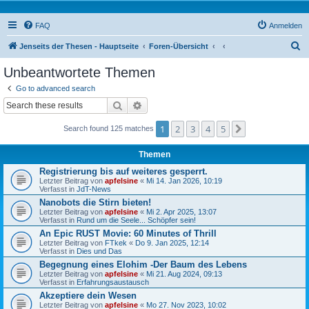
FAQ
Anmelden
S
Jenseits der Thesen - Hauptseite
Foren-Übersicht
u
Unbeantwortete Themen
c
Go to advanced search
h
Suche
Erweiterte Suche
e
1
2
3
4
5
Nächste
Search found 125 matches
Themen
Registrierung bis auf weiteres gesperrt.
Letzter Beitrag von
apfelsine
«
Mi 14. Jan 2026, 10:19
Verfasst in
JdT-News
Nanobots die Stirn bieten!
Letzter Beitrag von
apfelsine
«
Mi 2. Apr 2025, 13:07
Verfasst in
Rund um die Seele... Schöpfer sein!
An Epic RUST Movie: 60 Minutes of Thrill
Letzter Beitrag von
FTkek
«
Do 9. Jan 2025, 12:14
Verfasst in
Dies und Das
Begegnung eines Elohim -Der Baum des Lebens
Letzter Beitrag von
apfelsine
«
Mi 21. Aug 2024, 09:13
Verfasst in
Erfahrungsaustausch
Akzeptiere dein Wesen
Letzter Beitrag von
apfelsine
«
Mo 27. Nov 2023, 10:02