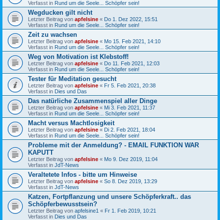
Verfasst in
Rund um die Seele... Schöpfer sein!
Wegducken gilt nicht
Letzter Beitrag von
apfelsine
«
Do 1. Dez 2022, 15:51
Verfasst in
Rund um die Seele... Schöpfer sein!
Zeit zu wachsen
Letzter Beitrag von
apfelsine
«
Mo 15. Feb 2021, 14:10
Verfasst in
Rund um die Seele... Schöpfer sein!
Weg von Motivation ist Klebstoff!
Letzter Beitrag von
apfelsine
«
Do 11. Feb 2021, 12:03
Verfasst in
Rund um die Seele... Schöpfer sein!
Tester für Meditation gesucht
Letzter Beitrag von
apfelsine
«
Fr 5. Feb 2021, 20:38
Verfasst in
Dies und Das
Das natürliche Zusammenspiel aller Dinge
Letzter Beitrag von
apfelsine
«
Mi 3. Feb 2021, 11:37
Verfasst in
Rund um die Seele... Schöpfer sein!
Macht versus Machtlosigkeit
Letzter Beitrag von
apfelsine
«
Di 2. Feb 2021, 18:04
Verfasst in
Rund um die Seele... Schöpfer sein!
Probleme mit der Anmeldung? - EMAIL FUNKTION WAR
KAPUTT
Letzter Beitrag von
apfelsine
«
Mo 9. Dez 2019, 11:04
Verfasst in
JdT-News
Veraltetete Infos - bitte um Hinweise
Letzter Beitrag von
apfelsine
«
So 8. Dez 2019, 13:29
Verfasst in
JdT-News
Katzen, Fortpflanzung und unsere Schöpferkraft.. das
Schöpferbewusstsein?
Letzter Beitrag von
apfelsine1
«
Fr 1. Feb 2019, 10:21
Verfasst in
Dies und Das