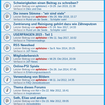
Schwierigkeiten einen Beitrag zu schreiben?
Letzter Beitrag von
apfelsine1
«
Di 29. Jan 2019, 21:38
Verfasst in
Dies und Das
Die innere Stimme - "wir sind viele"
Letzter Beitrag von
apfelsine
«
Mo 26. Mär 2018, 15:17
Verfasst in
Rund um die Seele... Schöpfer sein!
Zentrierung und Reinigung gehört dazu wie Zähneputzen
Letzter Beitrag von
apfelsine
«
Fr 24. Nov 2017, 14:33
Verfasst in
Rund um die Seele... Schöpfer sein!
USERFRAGEN 2015 - Teil 1
Letzter Beitrag von
apfelsine
«
Mo 11. Sep 2017, 16:02
Verfasst in
Themenreadings
RSS Newsfeed
Letzter Beitrag von
apfelsine
«
Sa 8. Nov 2014, 20:25
Verfasst in
JdT-News
Mitgliederbereich
Letzter Beitrag von
apfelsine
«
Mi 29. Okt 2014, 20:09
Verfasst in
JdT-News
Online-PSI Spiele
Letzter Beitrag von
apfelsine
«
Do 26. Jun 2014, 07:45
Verfasst in
Erfahrungsaustausch
Verwendung von Bildern
Letzter Beitrag von
apfelsine
«
Mi 11. Jul 2012, 14:35
Verfasst in
FAQ-Jenseitswissen
Thema dieses Forums
Letzter Beitrag von
Kiri
«
Do 22. Mär 2012, 16:41
Verfasst in
Inspirationen
Seth, Elias und andere
Letzter Beitrag von
Kiri
«
Do 15. Mär 2012, 09:05
Verfasst in
Jenseitslinks