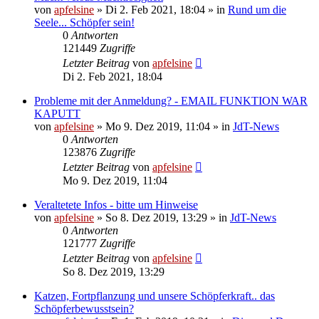
von
apfelsine
» Di 2. Feb 2021, 18:04 » in
Rund um die
Seele... Schöpfer sein!
0
Antworten
121449
Zugriffe
Letzter Beitrag
von
apfelsine
Di 2. Feb 2021, 18:04
Probleme mit der Anmeldung? - EMAIL FUNKTION WAR
KAPUTT
von
apfelsine
» Mo 9. Dez 2019, 11:04 » in
JdT-News
0
Antworten
123876
Zugriffe
Letzter Beitrag
von
apfelsine
Mo 9. Dez 2019, 11:04
Veraltetete Infos - bitte um Hinweise
von
apfelsine
» So 8. Dez 2019, 13:29 » in
JdT-News
0
Antworten
121777
Zugriffe
Letzter Beitrag
von
apfelsine
So 8. Dez 2019, 13:29
Katzen, Fortpflanzung und unsere Schöpferkraft.. das
Schöpferbewusstsein?