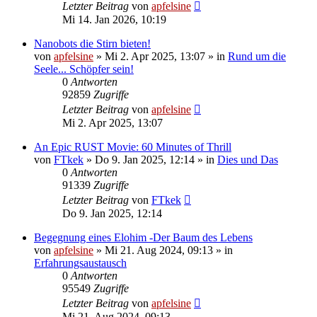
Letzter Beitrag
von
apfelsine
Mi 14. Jan 2026, 10:19
Nanobots die Stirn bieten!
von
apfelsine
» Mi 2. Apr 2025, 13:07 » in
Rund um die
Seele... Schöpfer sein!
0
Antworten
92859
Zugriffe
Letzter Beitrag
von
apfelsine
Mi 2. Apr 2025, 13:07
An Epic RUST Movie: 60 Minutes of Thrill
von
FTkek
» Do 9. Jan 2025, 12:14 » in
Dies und Das
0
Antworten
91339
Zugriffe
Letzter Beitrag
von
FTkek
Do 9. Jan 2025, 12:14
Begegnung eines Elohim -Der Baum des Lebens
von
apfelsine
» Mi 21. Aug 2024, 09:13 » in
Erfahrungsaustausch
0
Antworten
95549
Zugriffe
Letzter Beitrag
von
apfelsine
Mi 21. Aug 2024, 09:13