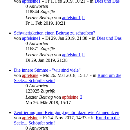
von
apfelsine1
» Fr 1. Feb 2019, 10:21 » in
Dies und Das
0
Antworten
118844
Zugriffe
Letzter Beitrag
von
apfelsine1
Fr 1. Feb 2019, 10:21
Schwierigkeiten einen Beitrag zu schreiben?
von
apfelsine1
» Di 29. Jan 2019, 21:38 » in
Dies und Das
0
Antworten
116871
Zugriffe
Letzter Beitrag
von
apfelsine1
Di 29. Jan 2019, 21:38
Die innere Stimme - "wir sind viele"
von
apfelsine
» Mo 26. Mär 2018, 15:17 » in
Rund um die
Seele... Schöpfer sein!
0
Antworten
123925
Zugriffe
Letzter Beitrag
von
apfelsine
Mo 26. Mär 2018, 15:17
Zentrierung und Reinigung gehört dazu wie Zähneputzen
von
apfelsine
» Fr 24. Nov 2017, 14:33 » in
Rund um die
Seele... Schöpfer sein!
0
Antworten