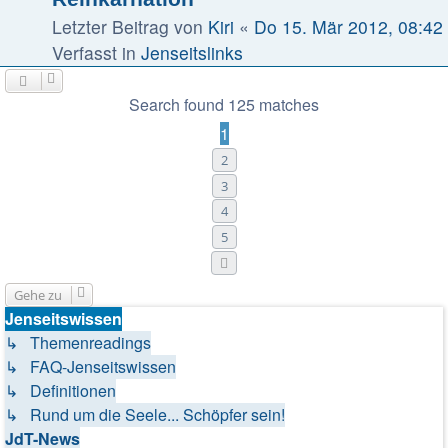
Letzter Beitrag von
Kiri
«
Do 15. Mär 2012, 08:42
Verfasst in
Jenseitslinks
Search found 125 matches
1
2
3
4
5
Nächste
Gehe zu
Jenseitswissen
↳ Themenreadings
↳ FAQ-Jenseitswissen
↳ Definitionen
↳ Rund um die Seele... Schöpfer sein!
JdT-News