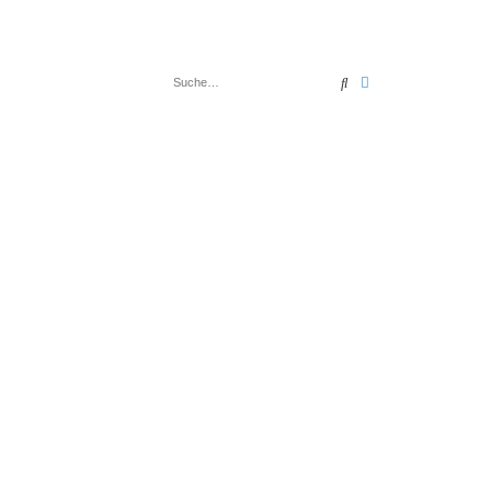
Suche
Erweiterte Suche