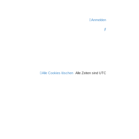
Anmelden
S
u
c
h
e
Alle Cookies löschen
Alle Zeiten sind
UTC