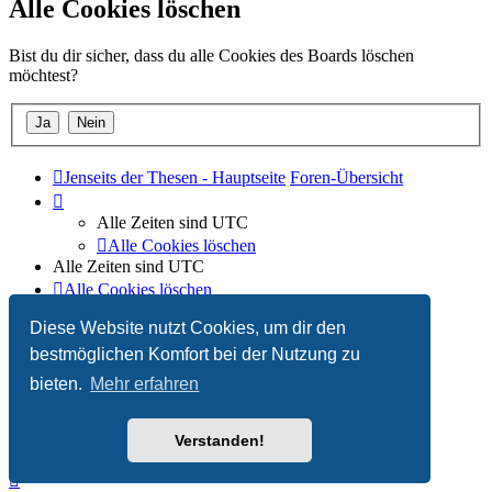
Alle Cookies löschen
Bist du dir sicher, dass du alle Cookies des Boards löschen
möchtest?
Jenseits der Thesen - Hauptseite
Foren-Übersicht
Alle Zeiten sind
UTC
Alle Cookies löschen
Alle Zeiten sind
UTC
Alle Cookies löschen
Diese Website nutzt Cookies, um dir den
Powered by
phpBB
® Forum Software © phpBB Limited
Deutsche Übersetzung durch
phpBB.de
bestmöglichen Komfort bei der Nutzung zu
bieten.
Mehr erfahren
Verstanden!