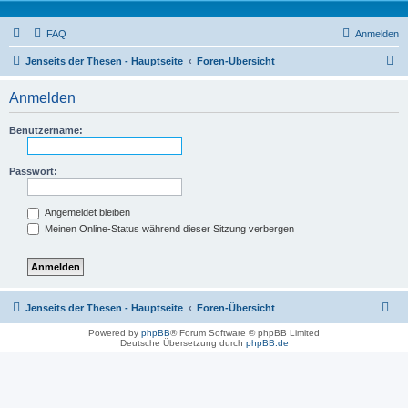
FAQ
Anmelden
S
Jenseits der Thesen - Hauptseite
Foren-Übersicht
u
Anmelden
c
h
Benutzername:
e
Passwort:
Angemeldet bleiben
Meinen Online-Status während dieser Sitzung verbergen
Jenseits der Thesen - Hauptseite
Foren-Übersicht
Powered by
phpBB
® Forum Software © phpBB Limited
Deutsche Übersetzung durch
phpBB.de