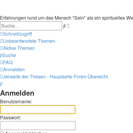
Erfahrungen rund um das Mensch "Sein" als ein spirituelles We
Suche
Erweiterte
Suche
Schnellzugriff
Unbeantwortete Themen
Aktive Themen
Suche
FAQ
Anmelden
Jenseits der Thesen - Hauptseite
Foren-Übersicht
Suche
Anmelden
Benutzername:
Passwort: