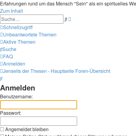
Erfahrungen rund um das Mensch "Sein" als ein spirituelles We
Zum Inhalt
Erweiterte
Suche
Suche
Schnellzugriff
Unbeantwortete Themen
Aktive Themen
Suche
FAQ
Anmelden
Jenseits der Thesen - Hauptseite
Foren-Übersicht
Suche
Anmelden
Benutzername:
Passwort:
Angemeldet bleiben