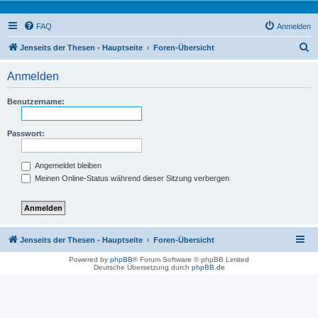
FAQ
Anmelden
S
Jenseits der Thesen - Hauptseite
Foren-Übersicht
u
Anmelden
c
h
Benutzername:
e
Passwort:
Angemeldet bleiben
Meinen Online-Status während dieser Sitzung verbergen
Jenseits der Thesen - Hauptseite
Foren-Übersicht
Powered by
phpBB
® Forum Software © phpBB Limited
Deutsche Übersetzung durch
phpBB.de