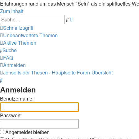
Erfahrungen rund um das Mensch "Sein" als ein spirituelles We
Zum Inhalt
Erweiterte
Suche
Suche
Schnellzugriff
Unbeantwortete Themen
Aktive Themen
Suche
FAQ
Anmelden
Jenseits der Thesen - Hauptseite
Foren-Übersicht
Suche
Anmelden
Benutzername:
Passwort:
Angemeldet bleiben