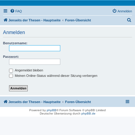
FAQ
Anmelden
S
Jenseits der Thesen - Hauptseite
Foren-Übersicht
u
Anmelden
c
h
Benutzername:
e
Passwort:
Angemeldet bleiben
Meinen Online-Status während dieser Sitzung verbergen
Jenseits der Thesen - Hauptseite
Foren-Übersicht
Powered by
phpBB
® Forum Software © phpBB Limited
Deutsche Übersetzung durch
phpBB.de