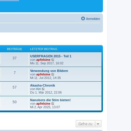
Anmelden
BEITRÄGE
LETZTER BEITRAG
USERFRAGEN 2015 - Teil 1
37
N
von
apfelsine
e
Mo 11. Sep 2017, 16:02
u
e
Verwendung von Bildern
7
s
N
von
apfelsine
t
e
Mi 11. Jul 2012, 14:35
e
u
r
e
Akasha-Chronik
57
B
s
N
von
Kiri
e
t
e
Do 1. Mär 2012, 22:06
i
e
u
t
r
e
Nanobots die Stirn bieten!
r
50
B
s
N
von
apfelsine
a
e
t
e
Mi 2. Apr 2025, 13:07
g
i
e
u
t
r
e
r
B
s
a
e
t
Gehe zu
g
i
e
t
r
r