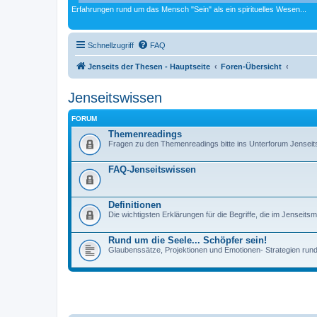
Erfahrungen rund um das Mensch "Sein" als ein spirituelles Wesen...
Schnellzugriff
FAQ
Jenseits der Thesen - Hauptseite
Foren-Übersicht
Jenseitswissen
FORUM
Themenreadings
Fragen zu den Themenreadings bitte ins Unterforum Jenseits
FAQ-Jenseitswissen
Definitionen
Die wichtigsten Erklärungen für die Begriffe, die im Jenseit
Rund um die Seele... Schöpfer sein!
Glaubenssätze, Projektionen und Emotionen- Strategien rund