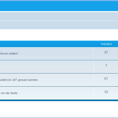
THEMEN
37
forum stellen!
7
57
smodell von JdT genutzt werden.
15
 um die Seele