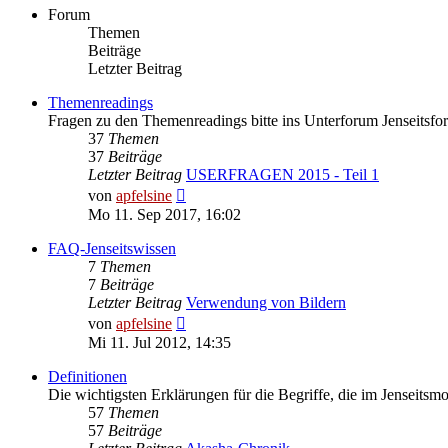
Forum
Themen
Beiträge
Letzter Beitrag
Themenreadings
Fragen zu den Themenreadings bitte ins Unterforum Jenseitsfor
37
Themen
37
Beiträge
Letzter Beitrag
USERFRAGEN 2015 - Teil 1
Neuester
von
apfelsine
Beitrag
Mo 11. Sep 2017, 16:02
FAQ-Jenseitswissen
7
Themen
7
Beiträge
Letzter Beitrag
Verwendung von Bildern
Neuester
von
apfelsine
Beitrag
Mi 11. Jul 2012, 14:35
Definitionen
Die wichtigsten Erklärungen für die Begriffe, die im Jenseitsm
57
Themen
57
Beiträge