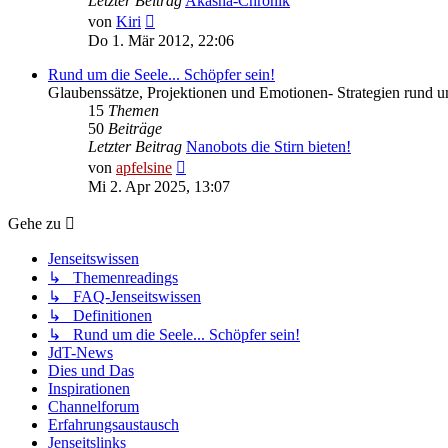
Letzter Beitrag
Akasha-Chronik
Neuester
von
Kiri
Beitrag
Do 1. Mär 2012, 22:06
Rund um die Seele... Schöpfer sein!
Glaubenssätze, Projektionen und Emotionen- Strategien rund u
15
Themen
50
Beiträge
Letzter Beitrag
Nanobots die Stirn bieten!
Neuester
von
apfelsine
Beitrag
Mi 2. Apr 2025, 13:07
Gehe zu
Jenseitswissen
↳ Themenreadings
↳ FAQ-Jenseitswissen
↳ Definitionen
↳ Rund um die Seele... Schöpfer sein!
JdT-News
Dies und Das
Inspirationen
Channelforum
Erfahrungsaustausch
Jenseitslinks